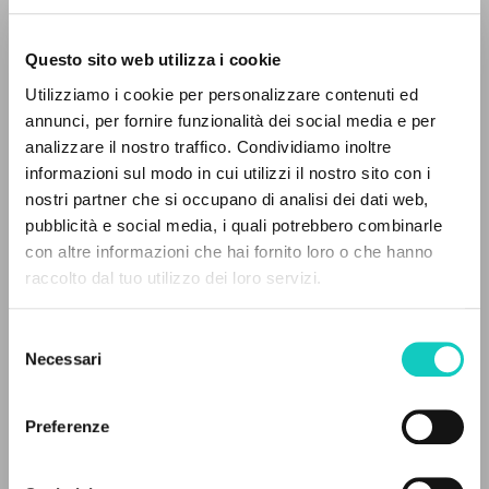
Questo sito web utilizza i cookie
Utilizziamo i cookie per personalizzare contenuti ed
annunci, per fornire funzionalità dei social media e per
EL PROYECTO
analizzare il nostro traffico. Condividiamo inoltre
informazioni sul modo in cui utilizzi il nostro sito con i
Este portal recoge y pone a disposición de los
nostri partner che si occupano di analisi dei dati web,
Giussani Luigi
Autor
usuarios los textos de Luigi Giussani: casi 5000
pubblicità e social media, i quali potrebbero combinarle
Lobkowicz Nikolaus
Autor
voces bibliográficas, textos íntegros en 5
con altre informazioni che hai fornito loro o che hanno
idiomas y líneas temáticas.
raccolto dal tuo utilizzo dei loro servizi.
DIEL
Portugués
1998
Selezione
NAVEGA
Páginas: 8
Necessari
del
consenso
Búsqueda avanzada »
Il PerCorso
Preferenze
Contactos
ÚLTIMA ACTUALIZACIÓN
Iniciar sesión
29/06/2023