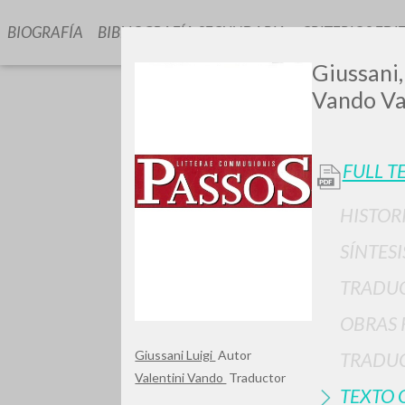
BIOGRAFÍA
BIBLIOGRAFÍA SECUNDARIA
CRITERIOS EDI
Giussani,
Vando Va
FULL T
HISTOR
¿Quiere
SÍNTESI
TRADU
OBRAS 
TIPOLOGÍA
Giussani Luigi
Autor
TRADUC
Valentini Vando
Traductor
TEXTO 