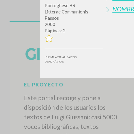
Portoghese BR
NOMBR
Litterae Communionis-
Passos
2000
Páginas: 2
ÚLTIMA ACTUALIZACIÓN
24/07/2024
EL PROYECTO
Este portal recoge y pone a