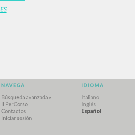
ES
RESULTADOS SUCESIVOS
NAVEGA
IDIOMA
Búsqueda avanzada »
Italiano
Il PerCorso
Inglés