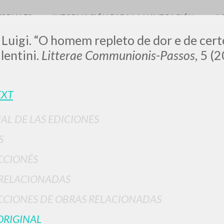
TORIALES
INFORMACIÓN PARA LA NAVEGACIÓN
A
 Luigi. “O homem repleto de dor e de cert
lentini.
Litterae Communionis-Passos
, 5 (
EXT
IAL DE LAS EDICIONES
BÚSQUEDA AVANZ
s resultados aún más precisos? Utilizar el
S
0
DOCUMENTOS ENCONTRADOS
CCIONÉS
Ver detalles por tipo
RELACIONADAS
IDIOMA
AUTOR
AÑO
ACTI
CIONES DE OBRAS RELACIONADAS
ORIGINAL