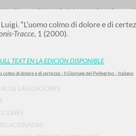
TORIALES
INFORMACIÓN PARA LA NAVEGACIÓN
A
 Luigi. “L’uomo colmo di dolore e di certez
nis-Tracce
, 1 (2000).
FULL TEXT EN LA EDICIÓN DISPONIBLE
 colmo di dolore e di certezza - Il Giornale del Pellegrino - Italiano
BÚSQUEDA AVANZ
s resultados aún más precisos? Utilizar el
IAL DE LAS EDICIONES
0
DOCUMENTOS ENCONTRADOS
S
Ver detalles por tipo
CCIONÉS
IDIOMA
AUTOR
AÑO
ACTI
RELACIONADAS