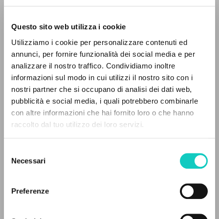
Questo sito web utilizza i cookie
Giussani Luigi
Autor
Utilizziamo i cookie per personalizzare contenuti ed
annunci, per fornire funzionalità dei social media e per
Italiano
analizzare il nostro traffico. Condividiamo inoltre
Il Sabato
1988
informazioni sul modo in cui utilizzi il nostro sito con i
Páginas: 1
nostri partner che si occupano di analisi dei dati web,
pubblicità e social media, i quali potrebbero combinarle
EL PROYECTO
con altre informazioni che hai fornito loro o che hanno
raccolto dal tuo utilizzo dei loro servizi.
Este portal recoge y pone a disposición de los
ÚLTIMA ACTUALIZACIÓN
16/06/2021
usuarios los textos de Luigi Giussani: casi 5000
Selezione
voces bibliográficas, textos íntegros en 5
Necessari
del
idiomas y líneas temáticas.
consenso
LEE EL FULL TEXT EN LA EDICIÓN
Preferenze
DISPONIBLE
NAVEGA