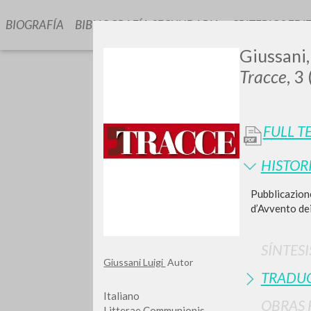
BIOGRAFÍA
BIBLIOGRAFÍA SECUNDARIA
CRITERIOS EDI
Giussani, 
Tracce
, 3
FULL T
HISTOR
GIU
Pubblicazione
d’Avvento dei
SÍNTESI
Giussani Luigi
Autor
TRADU
Italiano
OBRAS 
Litterae Communionis-