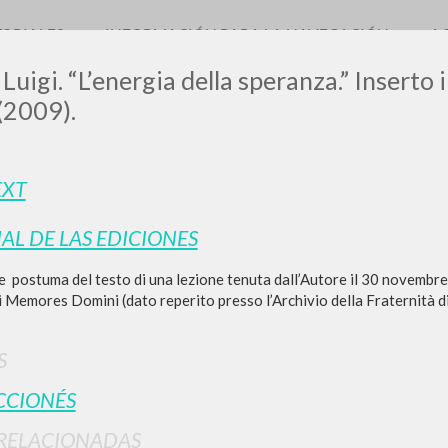
TORIALES
INFORMACIÓN PARA LA NAVEGACIÓN
A
Luigi. “L’energia della speranza.” Inserto 
 (2009).
LUIGI
EXT
IAL DE LAS EDICIONES
SSANI
 postuma del testo di una lezione tenuta dall’Autore il 30 novembre 
 Memores Domini (dato reperito presso l’Archivio della Fraternità di 
scritti
S
CCIONÉS
RELACIONADAS