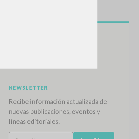
BUSCA
Frase exacta
ADA »
VIDADES RECIENTES
A
Z