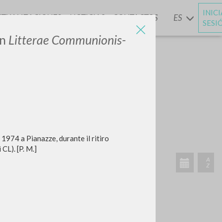
INIC
CTUALIZACIONES
NOTICIAS
CONTACTOS
ES
Y
SESI
in
Litterae Communionis-
1974 a Pianazze, durante il ritiro
CL). [P. M.]