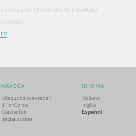
CIONES DE OBRAS RELACIONADAS
ORIGINAL
ES
BÚSQUEDA AVANZ
s resultados aún más precisos? Utilizar el
0
DOCUMENTOS ENCONTRADOS
Ver detalles por tipo
IDIOMA
AUTOR
AÑO
ACTI