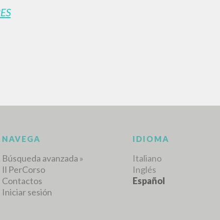
ES
BÚSQUEDA AVANZ
s resultados aún más precisos? Utilizar el
0
DOCUMENTOS ENCONTRADOS
Ver detalles por tipo
IDIOMA
AUTOR
AÑO
ACTI