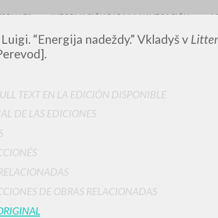
TORIALES
INFORMACIÓN PARA LA NAVEGACIÓN
A
 Luigi. “Energija nadeždy.” Vkladyš v
Litte
Perevod].
LUIGI
FULL TEXT EN LA EDICIÓN DISPONIBLE
IAL DE LAS EDICIONES
SSANI
S
CCIONÉS
scritti
RELACIONADAS
CIONES DE OBRAS RELACIONADAS
ORIGINAL