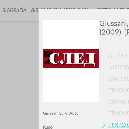
BIOGRAFÍA
BIBLIOGRAFÍA SECUNDARIA
CRITERIOS EDI
Giussani,
(2009). [
LEE EL 
HISTOR
GIU
SÍNTESI
TRADU
OBRAS 
TRADUC
Giussani Luigi
Autor
TEXTO 
Ruso