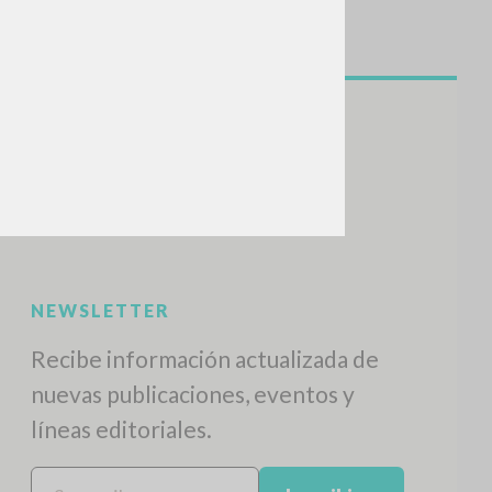
BUSCA
Frase exacta
ADA »
VIDADES RECIENTES
A
Z