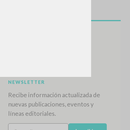
BUSCA
Frase exacta
ADA »
VIDADES RECIENTES
A
Z