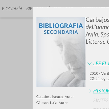
BIOGRAFÍA
BIBLIOGRAFÍA SECUNDARIA
CRITERIOS EDI
Carbajos
dell’uomo
Avila, S
Litterae
GIU
LEE EL
2010 - Verit
22-24 lugli
HISTOR
Carbajosa Ignacio
Autor
SÍNTES
Giussani Luigi
Autor