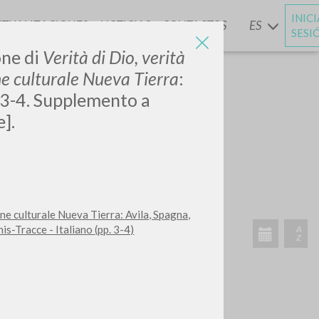
INIC
CTUALIZACIONES
NOTICIAS
CONTACTOS
ES
Y
SESI
one di
Verità di Dio, verità
ne culturale Nueva Tierra
:
, 3-4. Supplemento a
e].
one culturale Nueva Tierra: Avila, Spagna,
-Tracce - Italiano (pp. 3-4)