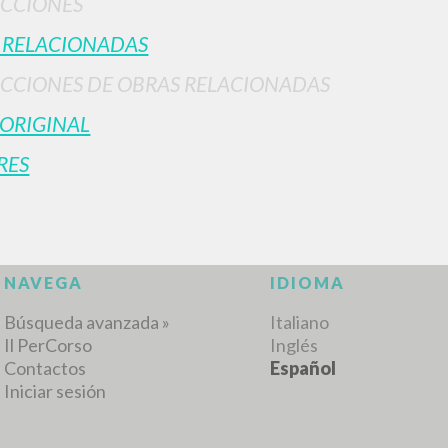
CCIONÉS
 RELACIONADAS
CCIONES DE OBRAS RELACIONADAS
 ORIGINAL
RES
BÚSQUEDA AVANZ
s resultados aún más precisos? Utilizar el
0
DOCUMENTOS ENCONTRADOS
Ver detalles por tipo
IDIOMA
AUTOR
AÑO
ACTI