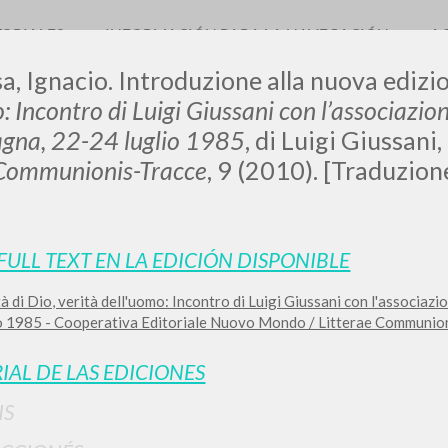
TORIALES
INFORMACIÓN PARA LA NAVEGACIÓN
A
a, Ignacio. Introduzione alla nuova edizi
: Incontro di Luigi Giussani con l’associazio
pagna, 22-24 luglio 1985
, di Luigi Giussani
 Communionis-Tracce
, 9 (2010). [Traduzion
LUIGI
SSANI
 FULL TEXT EN LA EDICIÓN DISPONIBLE
à di Dio, verità dell'uomo: Incontro di Luigi Giussani con l'associazi
scritti
o 1985 - Cooperativa Editoriale Nuovo Mondo / Litterae Communionis
IAL DE LAS EDICIONES
IS