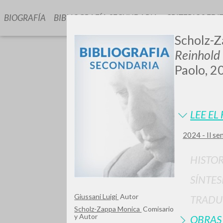
BIOGRAFÍA
BIBLIOGRAFÍA SECUNDARIA
CRITERIOS EDI
Scholz-Z
Reinhold
Paolo, 2
LEE EL
GIU
2024 - Il se
HISTOR
SÍNTES
Giussani Luigi
Autor
TRADU
Scholz-Zappa Monica
Comisario
y Autor
OBRAS