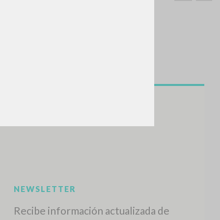
BUSCA
Frase exacta
ADA »
VIDADES RECIENTES
A
Z