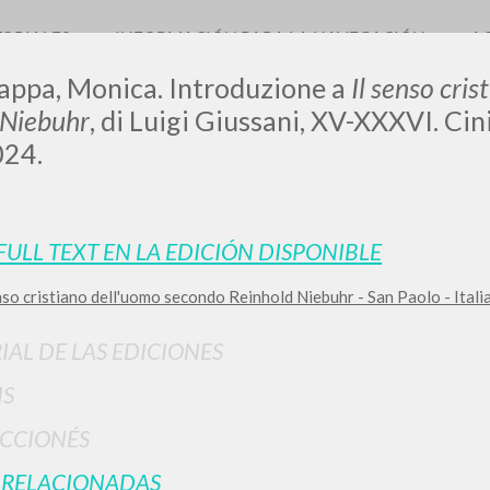
TORIALES
INFORMACIÓN PARA LA NAVEGACIÓN
A
appa, Monica. Introduzione a
Il senso cri
 Niebuhr
, di Luigi Giussani, XV-XXXVI. Cin
024.
LUIGI
 FULL TEXT EN LA EDICIÓN DISPONIBLE
SSANI
nso cristiano dell'uomo secondo Reinhold Niebuhr - San Paolo - Ital
IAL DE LAS EDICIONES
scritti
IS
CCIONÉS
 RELACIONADAS