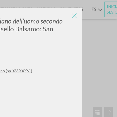
INIC
CTUALIZACIONES
NOTICIAS
CONTACTOS
ES
Y
SESI
stiano dell’uomo secondo
isello Balsamo: San
iano (pp. XV-XXXVI)