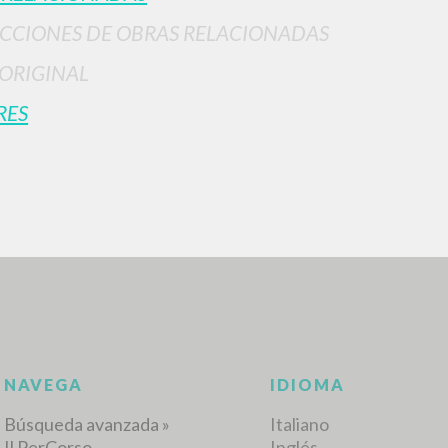
CCIONES DE OBRAS RELACIONADAS
 ORIGINAL
RES
BÚSQUEDA AVANZ
s resultados aún más precisos? Utilizar el
0
DOCUMENTOS ENCONTRADOS
Ver detalles por tipo
IDIOMA
AUTOR
AÑO
ACTI