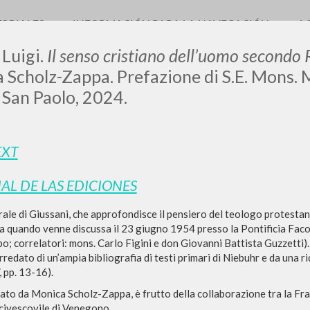
TORIALES
INFORMACIÓN PARA LA NAVEGACIÓN
A
 Luigi.
Il senso cristiano dell’uomo secondo
 Scholz-Zappa. Prefazione di S.E. Mons. M
San Paolo, 2024.
LUIGI
EXT
SSANI
IAL DE LAS EDICIONES
rale di Giussani, che approfondisce il pensiero del teologo protestan
scritti
a quando venne discussa il 23 giugno 1954 presso la Pontificia Faco
; correlatori: mons. Carlo Figini e don Giovanni Battista Guzzetti)
orredato di un’ampia bibliografia di testi primari di Niebuhr e da una 
, pp. 13-16).
rato da Monica Scholz-Zappa, è frutto della collaborazione tra la Fra
civescovile di Venegono.