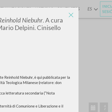
INIC
CTUALIZACIONES
NOTICIAS
CONTACTOS
ES
Y
SESI
 Reinhold Niebuhr
. A cura
ario Delpini. Cinisello
te Reinhold Niebuhr, è qui pubblicata per la
ltà Teologica Milanese (relatore: don
.
ricca letteratura secondaria (“Nota
ternità di Comunione e Liberazione e il