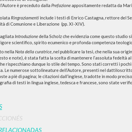
ll’Autore è preceduto dalla
Prefazione
appositamente redatta da Mario 
tolata
Ringraziamenti
include i testi di Enrico Castagna, rettore del 
nità di Comunione e Liberazione
(pp. XI-XIV).
tagliata
Introduzione
della Scholz che evidenzia come questo studio 
rigore scientifico, spirito ecumenico e profonda competenza teologi
o nella
Nota della curatrice
, nel pubblicare la tesi, che nella sua ori
esto e note), è stata fatta la scelta di mantenere l’assoluta fedeltà al
BÚSQUEDA AVANZ
s resultados aún más precisos? Utilizar el
che rispecchiano dunque lo stile del tempo. Sono stati corretti i pochi
. Le numerose sottolineature dell’Autore, presenti nel dattiloscritto,
0
DOCUMENTOS ENCONTRADOS
ste a piè di pagina; le citazioni dall’inglese, tradotte in modo preci
ografia di testi in lingua inglese, tedesca e francese, sono state verif
Ver detalles por tipo
IDIOMA
AUTOR
AÑO
ACTI
S
CCIONÉS
RELACIONADAS