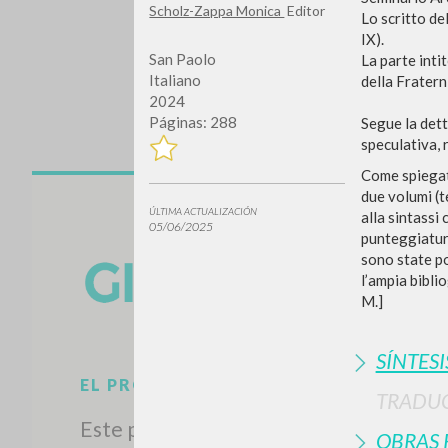
Scholz-Zappa Monica
Editor
Lo scritto de
IX).
San Paolo
La parte inti
Italiano
della Frater
2024
Páginas: 288
Segue la det
speculativa, 
Come spiegat
due volumi (t
¿Quiere
ÚLTIMA ACTUALIZACIÓN
alla sintassi 
05/06/2025
punteggiatura
sono state po
l’ampia bibli
M.]
TIPOLOGÍA
SÍNTESI
TRADU
OBRAS 