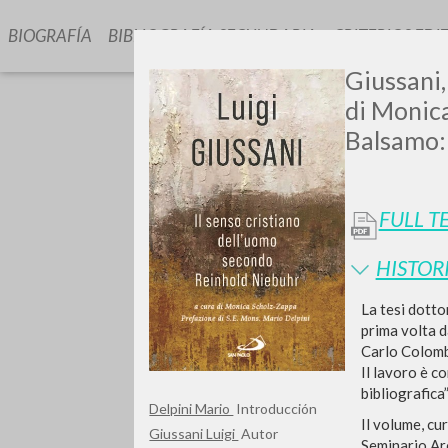
BIOGRAFÍA
BIBLIOGRAFÍA SECUNDARIA
CRITERIOS EDI
Giussani,
di Monica
Balsamo: 
FULL T
GIU
HISTOR
La tesi dotto
prima volta d
Carlo Colombo
Il lavoro è c
bibliografica”
Delpini Mario
Introducción
Il volume, cu
Giussani Luigi
Autor
Seminario Ar