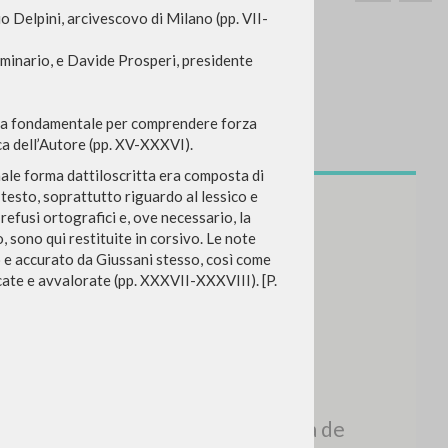
Delpini, arcivescovo di Milano (pp. VII-
Seminario, e Davide Prosperi, presidente
sia fondamentale per comprendere forza
ca dell’Autore (pp. XV-XXXVI).
BUSCA
Frase exacta
ginale forma dattiloscritta era composta di
 testo, soprattutto riguardo al lessico e
ADA »
 refusi ortografici e, ove necessario, la
 sono qui restituite in corsivo. Le note
so e accurato da Giussani stesso, così come
icate e avvalorate (pp. XXXVII-XXXVIII). [P.
VIDADES RECIENTES
A
Z