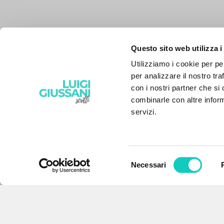
Questo sito web utilizza i
Utilizziamo i cookie per pe
per analizzare il nostro tra
con i nostri partner che si
combinarle con altre inform
servizi.
Selezione
Necessari
EL PROYECTO
del
consenso
Este portal recoge y pone a
disposición de los usuarios los
textos de Luigi Giussani: casi 5000