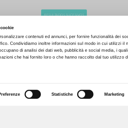
RESULTADOS SUCESIVOS
 cookie
rsonalizzare contenuti ed annunci, per fornire funzionalità dei so
ffico. Condividiamo inoltre informazioni sul modo in cui utilizzi il 
 occupano di analisi dei dati web, pubblicità e social media, i qual
azioni che hai fornito loro o che hanno raccolto dal tuo utilizzo d
Preferenze
Statistiche
Marketing
NAVEGA
IDIOMA
Búsqueda avanzada »
Italiano
Il PerCorso
Inglés
Contactos
Español