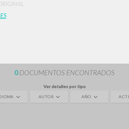
ORIGINAL
ES
BÚSQUEDA AVANZ
s resultados aún más precisos? Utilizar el
0
DOCUMENTOS ENCONTRADOS
Ver detalles por tipo
IDIOMA
AUTOR
AÑO
ACTI