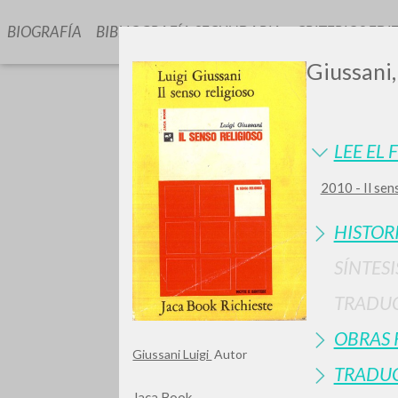
BIOGRAFÍA
BIBLIOGRAFÍA SECUNDARIA
CRITERIOS EDI
Giussani,
LEE EL 
2010 - Il sen
GIU
HISTOR
SÍNTESI
TRADU
OBRAS 
Giussani Luigi
Autor
TRADUC
Jaca Book