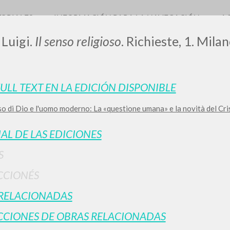
TORIALES
INFORMACIÓN PARA LA NAVEGACIÓN
A
 Luigi.
Il senso religioso
. Richieste, 1. Mila
FULL TEXT EN LA EDICIÓN DISPONIBLE
LUIGI
so di Dio e l'uomo moderno: La «questione umana» e la novità del Cri
SSANI
IAL DE LAS EDICIONES
S
scritti
CCIONÉS
RELACIONADAS
CIONES DE OBRAS RELACIONADAS