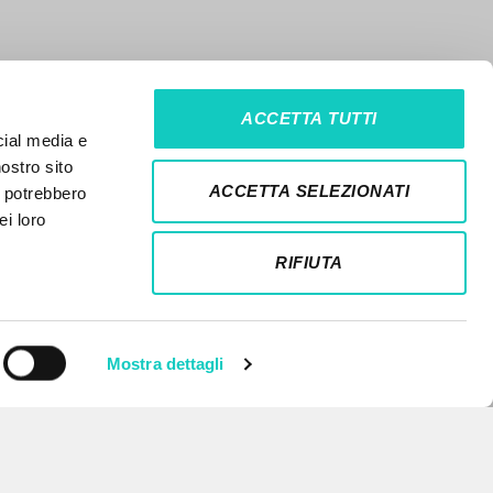
ACCETTA TUTTI
cial media e
nostro sito
ACCETTA SELEZIONATI
i potrebbero
ei loro
RIFIUTA
Mostra dettagli
NEWSLETTER
Recibe información actualizada de
nuevas publicaciones, eventos y
líneas editoriales.