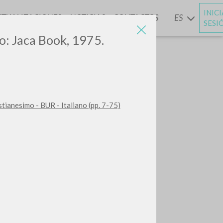
INIC
CTUALIZACIONES
NOTICIAS
CONTACTOS
ES
Y
SESI
no: Jaca Book, 1975.
stianesimo - BUR - Italiano (pp. 7-75)