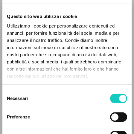
Questo sito web utilizza i cookie
Utilizziamo i cookie per personalizzare contenuti ed
annunci, per fornire funzionalità dei social media e per
EL PROYECTO
analizzare il nostro traffico. Condividiamo inoltre
informazioni sul modo in cui utilizzi il nostro sito con i
Este portal recoge y pone a disposición de los
nostri partner che si occupano di analisi dei dati web,
usuarios los textos de Luigi Giussani: casi 5000
pubblicità e social media, i quali potrebbero combinarle
voces bibliográficas, textos íntegros en 5
con altre informazioni che hai fornito loro o che hanno
Giussani Luigi
Autor
idiomas y líneas temáticas.
raccolto dal tuo utilizzo dei loro servizi.
Francés
Litterae Communionis-Traces
Selezione
NAVEGA
2002
Necessari
del
Páginas: 4
consenso
Búsqueda avanzada »
Il PerCorso
Preferenze
Contactos
Iniciar sesión
ÚLTIMA ACTUALIZACIÓN
26/09/2022