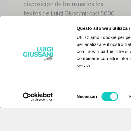
Questo sito web utilizza i
Utilizziamo i cookie per pe
per analizzare il nostro tra
con i nostri partner che si
combinarle con altre inform
servizi.
Selezione
Necessari
EL PROYECTO
del
consenso
Este portal recoge y pone a
disposición de los usuarios los
textos de Luigi Giussani: casi 5000