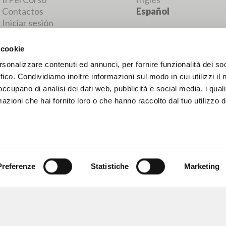
RESULTADOS SUCESIVOS
 cookie
rsonalizzare contenuti ed annunci, per fornire funzionalità dei so
ffico. Condividiamo inoltre informazioni sul modo in cui utilizzi il 
 occupano di analisi dei dati web, pubblicità e social media, i qual
azioni che hai fornito loro o che hanno raccolto dal tuo utilizzo d
Preferenze
Statistiche
Marketing
NAVEGA
IDIOMA
Búsqueda avanzada »
Italiano
Il PerCorso
Inglés
Contactos
Español