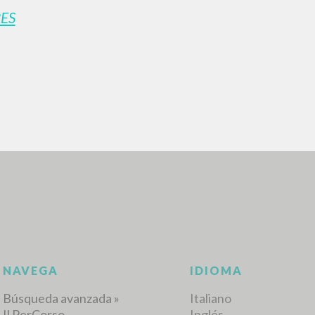
ES
BÚSQUEDA AVANZ
s resultados aún más precisos? Utilizar el
0
DOCUMENTOS ENCONTRADOS
Ver detalles por tipo
IDIOMA
AUTOR
AÑO
ACTI