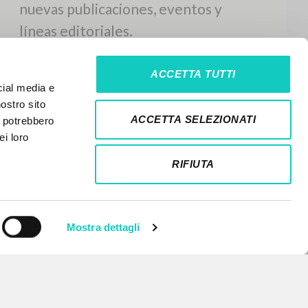
ACCETTA TUTTI
cial media e
nostro sito
ACCETTA SELEZIONATI
i potrebbero
ei loro
RIFIUTA
Mostra dettagli
NEWSLETTER
Recibe información actualizada de
nuevas publicaciones, eventos y
líneas editoriales.