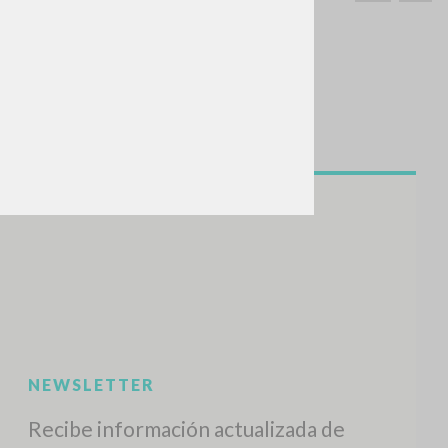
BUSCA
Frase exacta
ADA »
VIDADES RECIENTES
A
Z