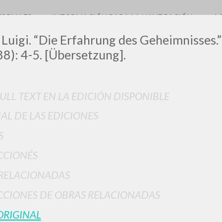
TORIALES
INFORMACIÓN PARA LA NAVEGACIÓN
A
 Luigi. “Die Erfahrung des Geheimnisses.
88): 4-5. [Übersetzung].
LUIGI
FULL TEXT EN LA EDICIÓN DISPONIBLE
IAL DE LAS EDICIONES
SSANI
S
CCIONÉS
scritti
RELACIONADAS
CIONES DE OBRAS RELACIONADAS
ORIGINAL