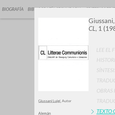
BIOGRAFÍA
BIBLIOGRAFÍA SECUNDARIA
CRITERIOS EDI
Giussani,
CL
, 1 (19
LEE EL 
HISTOR
GIU
SÍNTESI
TRADU
OBRAS 
TRADUC
Giussani Luigi
Autor
TEXTO 
Alemán