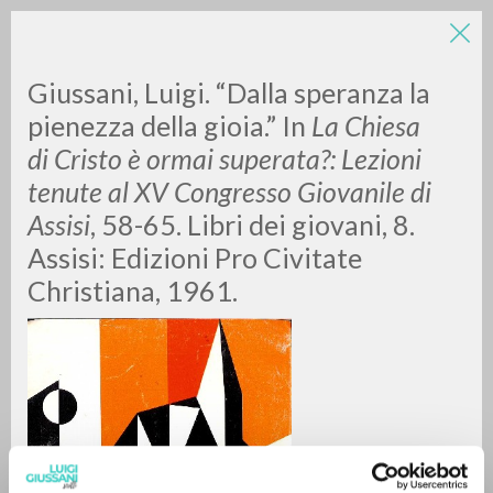
Giussani, Luigi. “Dalla speranza la
pienezza della gioia.” In
La Chiesa
di Cristo è ormai superata?: Lezioni
tenute al XV Congresso Giovanile di
Assisi
, 58-65. Libri dei giovani, 8.
Assisi: Edizioni Pro Civitate
BÚSQUEDA AVANZADA »
Christiana, 1961.
A
Z
0
DOCUMENTOS ENCONTRADOS
RESULTADOS SUCESIVOS