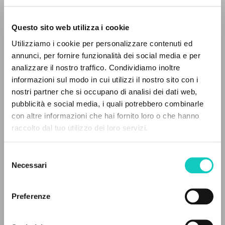
Questo sito web utilizza i cookie
Utilizziamo i cookie per personalizzare contenuti ed
annunci, per fornire funzionalità dei social media e per
analizzare il nostro traffico. Condividiamo inoltre
informazioni sul modo in cui utilizzi il nostro sito con i
nostri partner che si occupano di analisi dei dati web,
pubblicità e social media, i quali potrebbero combinarle
EL PROYECTO
con altre informazioni che hai fornito loro o che hanno
Giussani Luigi
Autor
raccolto dal tuo utilizzo dei loro servizi.
Este portal recoge y pone a disposición de los
Edizioni Pro Civitate Christiana
usuarios los textos de Luigi Giussani: casi 5000
Selezione
Italiano
voces bibliográficas, textos íntegros en 5
Necessari
1961
del
idiomas y líneas temáticas.
Páginas: 8
consenso
Preferenze
NAVEGA
ÚLTIMA ACTUALIZACIÓN