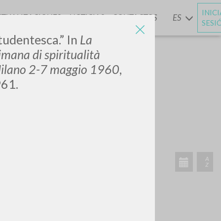
INIC
CTUALIZACIONES
NOTICIAS
CONTACTOS
ES
Y
SESI
studentesca.” In
La
imana di spiritualità
 Milano 2-7 maggio 1960
,
961.