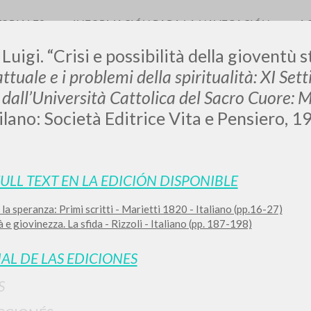
TORIALES
INFORMACIÓN PARA LA NAVEGACIÓN
A
Luigi. “Crisi e possibilità della gioventù 
ttuale e i problemi della spiritualità: XI Sett
dall’Università Cattolica del Sacro Cuore:
lano: Società Editrice Vita e Pensiero, 1
LUIGI
SSANI
FULL TEXT EN LA EDICIÓN DISPONIBLE
la speranza: Primi scritti - Marietti 1820 - Italiano (pp.16-27)
scritti
 e giovinezza. La sfida - Rizzoli - Italiano (pp. 187-198)
IAL DE LAS EDICIONES
S