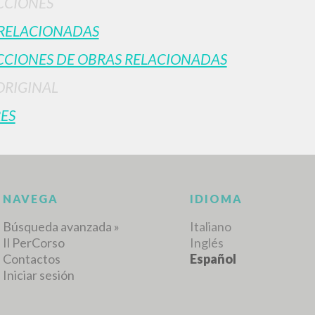
CCIONÉS
RELACIONADAS
CIONES DE OBRAS RELACIONADAS
ORIGINAL
ES
BÚSQUEDA AVANZ
s resultados aún más precisos? Utilizar el
0
DOCUMENTOS ENCONTRADOS
Ver detalles por tipo
IDIOMA
AUTOR
AÑO
ACTI