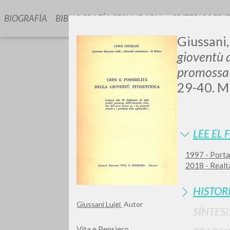
BIOGRAFÍA
BIBLIOGRAFÍA SECUNDARIA
CRITERIOS EDI
Giussani, 
gioventù a
promossa 
29-40. Mi
GIU
LEE EL 
1997 - Porta 
2018 - Realtà
HISTOR
Giussani Luigi
Autor
SÍNTESI
Vita e Pensiero