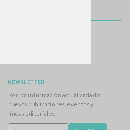
BUSCA
Frase exacta
ADA »
VIDADES RECIENTES
A
Z