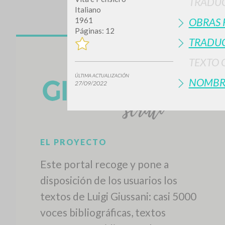
TRADU
Italiano
OBRAS 
1961
Páginas: 12
TRADUC
TEXTO 
ÚLTIMA ACTUALIZACIÓN
NOMBR
27/09/2022
¿Quiere
TIPOLOGÍA