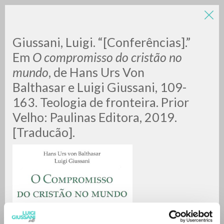
LUIGI
Giussani, Luigi. “[Conferências].”
Em
O compromisso do cristão no
mundo
, de Hans Urs Von
GIUSSANI
Balthasar e Luigi Giussani, 109-
163. Teologia de fronteira. Prior
scritti
Velho: Paulinas Editora, 2019.
[Traducão].