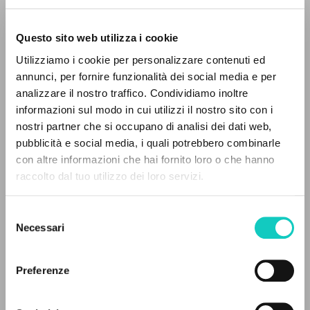
Questo sito web utilizza i cookie
BÚSQUEDA AVANZADA »
Utilizziamo i cookie per personalizzare contenuti ed
A
Z
annunci, per fornire funzionalità dei social media e per
analizzare il nostro traffico. Condividiamo inoltre
0
DOCUMENTOS ENCONTRADOS
informazioni sul modo in cui utilizzi il nostro sito con i
nostri partner che si occupano di analisi dei dati web,
pubblicità e social media, i quali potrebbero combinarle
con altre informazioni che hai fornito loro o che hanno
Carrón Julián
Introducción
raccolto dal tuo utilizzo dei loro servizi.
da Cunha Duarte
Introducción
RESULTADOS SUCESIVOS
Giussani Luigi
Autor
Selezione
Ramos Ascensão Maria
Traductor
Necessari
del
von Balthasar Hans Urs
Autor
consenso
Paulinas Editora
Preferenze
Portugués
2019
Páginas: 78