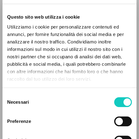
Questo sito web utilizza i cookie
BÚSQUEDA AVANZADA »
Utilizziamo i cookie per personalizzare contenuti ed
A
Z
annunci, per fornire funzionalità dei social media e per
analizzare il nostro traffico. Condividiamo inoltre
0
DOCUMENTOS ENCONTRADOS
informazioni sul modo in cui utilizzi il nostro sito con i
nostri partner che si occupano di analisi dei dati web,
pubblicità e social media, i quali potrebbero combinarle
con altre informazioni che hai fornito loro o che hanno
raccolto dal tuo utilizzo dei loro servizi.
RESULTADOS SUCESIVOS
Selezione
Blázquez David
Traductor
Necessari
del
Giussani Carmen
Traductor
consenso
Giussani Luigi
Autor
Preferenze
Fraternità di Comunione e Liberazione
Español