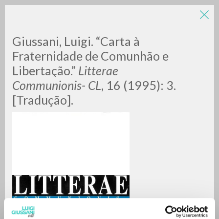
Giussani, Luigi. “Carta à
Fraternidade de Comunhão e
Libertação.”
Litterae
Communionis- CL
, 16 (1995): 3.
[Tradução].
BÚSQUEDA AVANZADA »
A
Z
0
DOCUMENTOS ENCONTRADOS
RESULTADOS SUCESIVOS