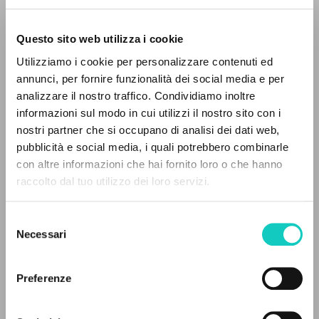
Questo sito web utilizza i cookie
Utilizziamo i cookie per personalizzare contenuti ed
annunci, per fornire funzionalità dei social media e per
analizzare il nostro traffico. Condividiamo inoltre
informazioni sul modo in cui utilizzi il nostro sito con i
Giussani Luigi
Autor
nostri partner che si occupano di analisi dei dati web,
pubblicità e social media, i quali potrebbero combinarle
Portugués
EL PROYECTO
con altre informazioni che hai fornito loro o che hanno
Litterae Communionis-CL
raccolto dal tuo utilizzo dei loro servizi.
1995
Este portal recoge y pone a disposición de los
Páginas: 1
usuarios los textos de Luigi Giussani: casi 5000
Selezione
voces bibliográficas, textos íntegros en 5
Necessari
del
idiomas y líneas temáticas.
consenso
ÚLTIMA ACTUALIZACIÓN
08/08/2024
Preferenze
NAVEGA