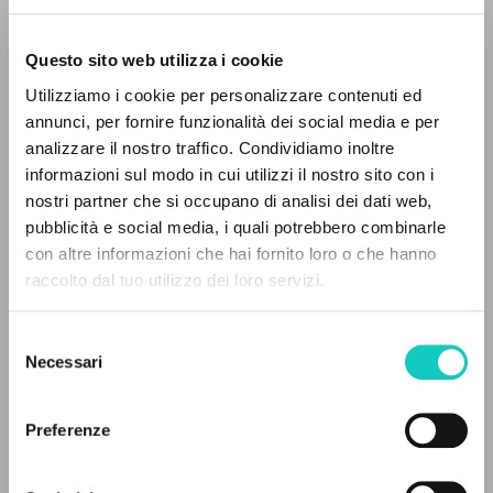
Questo sito web utilizza i cookie
BÚSQUEDA AVANZADA »
Utilizziamo i cookie per personalizzare contenuti ed
A
Z
annunci, per fornire funzionalità dei social media e per
analizzare il nostro traffico. Condividiamo inoltre
0
DOCUMENTOS ENCONTRADOS
informazioni sul modo in cui utilizzi il nostro sito con i
Giussani Luigi
Autor
nostri partner che si occupano di analisi dei dati web,
pubblicità e social media, i quali potrebbero combinarle
Italiano
con altre informazioni che hai fornito loro o che hanno
Litterae Communionis-Tracce
raccolto dal tuo utilizzo dei loro servizi.
RESULTADOS SUCESIVOS
2005
Páginas: 4
Selezione
Necessari
del
consenso
ÚLTIMA ACTUALIZACIÓN
Preferenze
19/12/2025