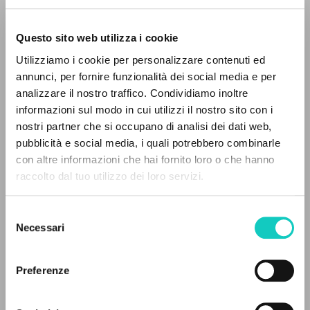
Questo sito web utilizza i cookie
Utilizziamo i cookie per personalizzare contenuti ed
annunci, per fornire funzionalità dei social media e per
EL PROYECTO
analizzare il nostro traffico. Condividiamo inoltre
informazioni sul modo in cui utilizzi il nostro sito con i
Este portal recoge y pone a disposición de los
nostri partner che si occupano di analisi dei dati web,
usuarios los textos de Luigi Giussani: casi 5000
pubblicità e social media, i quali potrebbero combinarle
voces bibliográficas, textos íntegros en 5
con altre informazioni che hai fornito loro o che hanno
idiomas y líneas temáticas.
raccolto dal tuo utilizzo dei loro servizi.
Selezione
García José Miguel
Autor
NAVEGA
Necessari
del
Giussani Luigi
Autor
consenso
Búsqueda avanzada »
Pironio Eduardo
Homilía
Il PerCorso
Preferenze
Contactos
Cooperativa Editoriale Nuovo Mondo
Iniciar sesión
Italiano