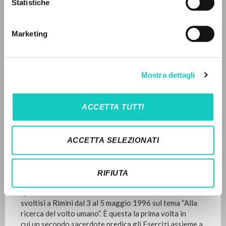
Statistiche
Litterae Communionis-Tracce
1996
IDIOMA
Páginas: 64
Marketing
Italiano
Inglés
Español
ÚLTIMA ACTUALIZACIÓN
Mostra dettagli
13/10/2023
NEWSLETTER
Recibe información actualizada de nuevas
ACCETTA TUTTI
publicaciones, eventos y líneas editoriales.
FULL TEXT
ACCETTA SELEZIONATI
HISTORIAL DE LAS EDICIONES
Inscribirse
Appunti delle meditazioni tenute dall’Autore e dal
RIFIUTA
sacerdote spagnolo José Miguel García agli Esercizi
spirituali della Fraternità di Comunione e Liberazione,
svoltisi a Rimini dal 3 al 5 maggio 1996 sul tema “Alla
ricerca del volto umano”. È questa la prima volta in
cui un secondo sacerdote predica gli Esercizi assieme a