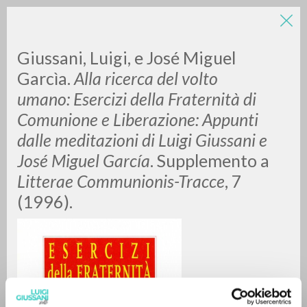
Giussani, Luigi, e José Miguel
Garcìa.
Alla ricerca del volto
umano: Esercizi della Fraternità di
Comunione e Liberazione: Appunti
A
Z
dalle meditazioni di Luigi Giussani e
José Miguel García
. Supplemento a
0
DOCUMENTOS ENCONTRADOS
Litterae Communionis-Tracce
, 7
(1996).
RESULTADOS SUCESIVOS