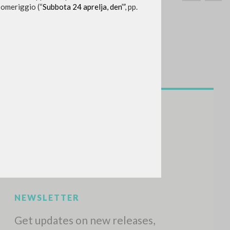
pomeriggio (“
Subbota 24 aprelja, den’”
, pp.
SEARCH
Exact phrase
CH »
RECENT ACTIVITIES
A
Z