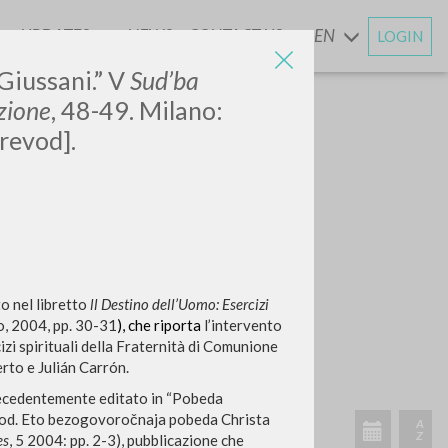
UPDATES
NEWS
CONTACT US
EN
LOGIN
AND
 Giussani.” V
Sud’ba
zione
, 48-49. Milano:
revod].
o nel libretto
ll Destino dell’Uomo: Esercizi
, 2004, pp. 30-31
), che riporta
l’intervento
izi spirituali della Fraternità di Comunione
erto e Julián Carrón.
precedentemente editato in “Pobeda
narod. Eto bezogovoročnaja pobeda Christa
es
, 5 2004: pp. 2-3), pubblicazione che