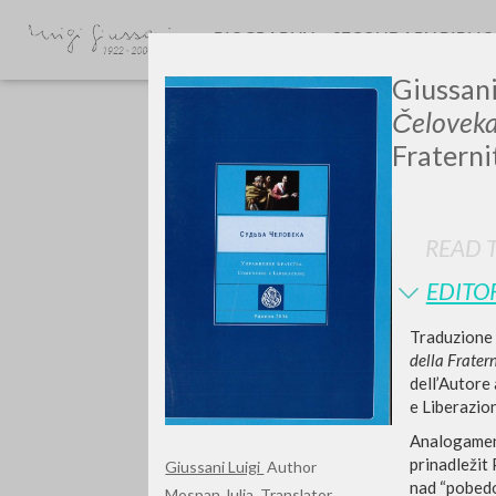
BIOGRAPHY
SECONDARY BIBLI
Giussani
Čeloveka
Fraterni
READ T
GIU
EDITO
Traduzione i
della Frater
dell’Autore 
e Liberazion
Analogament
prinadležit
Giussani Luigi
Author
nad “pobedoj
Mospan Julia
Translator