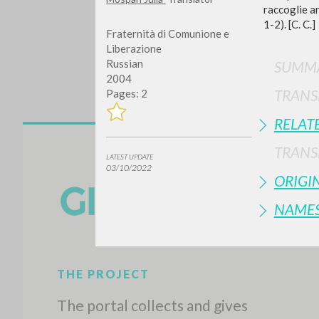
raccoglie a
1-2). [C. C.]
Fraternità di Comunione e
Liberazione
Russian
SUMMA
2004
TRANS
Pages: 2
RELAT
Do y
TRANS
LATEST UPDATE
03/10/2022
ORIGI
NAME
TYPE OF WORK