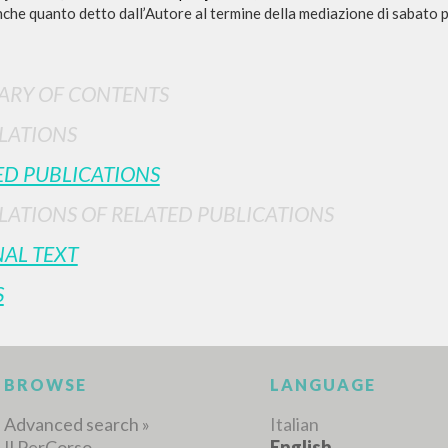
nche quanto detto dall’Autore al termine della mediazione di sabato 
RY OF CONTENTS
LATIONS
ED PUBLICATIONS
ADVANCED SEAR
ou want even more precise results? Use the
LATIONS OF RELATED PUBLICATIONS
0
RESULTS FOUND
NAL TEXT
S
View details by type
LANGUAGE
AUTHOR
YEAR