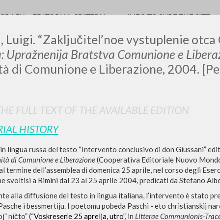
OGRAFY
EDITORIAL CRITERIA
INFO TO SURF THE SITE
, Luigi. “Zaključitel’noe vystuplenie otca
: Upražnenija Bratstva Comunione e Libera
tà di Comunione e Liberazione, 2004. [Pe
LUIGI
HE FULL TEXT OF THE AVAILABLE EDITION
SSANI
RIAL HISTORY
n lingua russa del testo “Intervento conclusivo di don Giussani” edit
scritti
nità di Comunione e Liberazione
(Cooperativa Editoriale Nuovo Mondo
al termine dell’assemblea di domenica 25 aprile, nel corso degli Eserc
e svoltisi a Rimini dal 23 al 25 aprile 2004, predicati da Stefano Alb
e alla diffusione del testo in lingua italiana, l’intervento è stato 
 Pasche i bessmertiju. I poetomu pobeda Paschi - eto christianskij 
” ničto” (“
Voskresen’e 25 aprelja, utro”,
in
Litterae Communionis-Trac