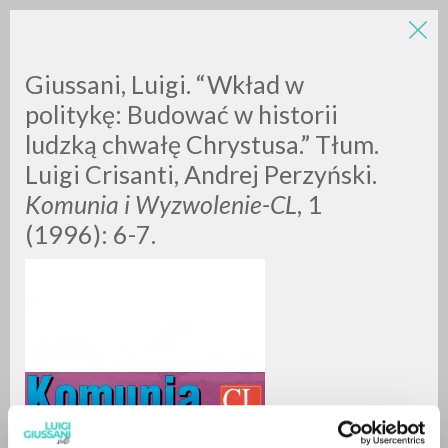
LUIGI
Giussani, Luigi. “Wkład w
politykę: Budować w historii
ludzką chwałę Chrystusa.” Tłum.
GIUSSANI
Luigi Crisanti, Andrej Perzyński.
Komunia i Wyzwolenie-CL
, 1
scritti
(1996): 6-7.