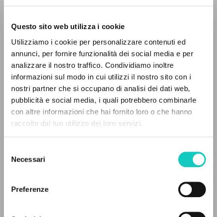
Questo sito web utilizza i cookie
ADVANCED SEARCH »
Utilizziamo i cookie per personalizzare contenuti ed
A
Z
annunci, per fornire funzionalità dei social media e per
analizzare il nostro traffico. Condividiamo inoltre
0
RESULTS FOUND
informazioni sul modo in cui utilizzi il nostro sito con i
nostri partner che si occupano di analisi dei dati web,
Crisanti Luigi
Translator
pubblicità e social media, i quali potrebbero combinarle
Giussani Luigi
Author
con altre informazioni che hai fornito loro o che hanno
Perzyński Andrzej
Translator
raccolto dal tuo utilizzo dei loro servizi.
MORE RESULTS
Polish
Selezione
Komunia i Wyzwolenie-CL
Necessari
del
1996
consenso
Pages: 2
Preferenze