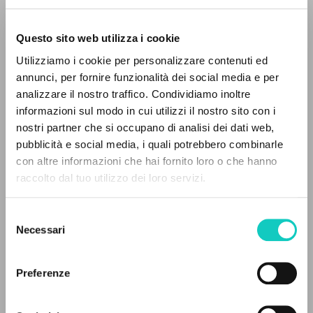
Questo sito web utilizza i cookie
ADVANCED SEARCH »
Utilizziamo i cookie per personalizzare contenuti ed
A
Z
annunci, per fornire funzionalità dei social media e per
Giussani Luigi
Author
analizzare il nostro traffico. Condividiamo inoltre
0
RESULTS FOUND
informazioni sul modo in cui utilizzi il nostro sito con i
Portoghese BR
nostri partner che si occupano di analisi dei dati web,
Litterae Communionis-Passos edição brasileira
pubblicità e social media, i quali potrebbero combinarle
2013
con altre informazioni che hai fornito loro o che hanno
Pages: 4
raccolto dal tuo utilizzo dei loro servizi.
MORE RESULTS
Selezione
Necessari
LATEST UPDATE
del
08/03/2024
consenso
Preferenze
FULL TEXT