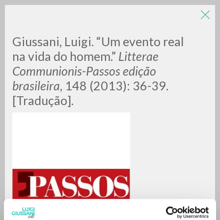
LUIGI
Giussani, Luigi. “Um evento real
na vida do homem.”
Litterae
Communionis-Passos edição
GIUSSANI
brasileira
, 148 (2013): 36-39.
[Tradução].
scritti