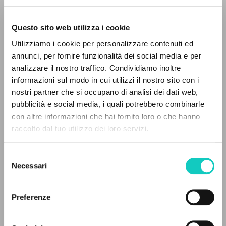
Questo sito web utilizza i cookie
ADVANCED SEARCH »
Utilizziamo i cookie per personalizzare contenuti ed
A
Z
annunci, per fornire funzionalità dei social media e per
analizzare il nostro traffico. Condividiamo inoltre
0
RESULTS FOUND
informazioni sul modo in cui utilizzi il nostro sito con i
nostri partner che si occupano di analisi dei dati web,
pubblicità e social media, i quali potrebbero combinarle
Gagliotti B.
Curator
con altre informazioni che hai fornito loro o che hanno
Giussani Luigi
Author
raccolto dal tuo utilizzo dei loro servizi.
MORE RESULTS
Murphy Amanda
Curator
Vath Chris
Curator
Selezione
Necessari
del
Cooperativa Editoriale Nuovo Mondo
consenso
English
2009
Preferenze
Pages: 1