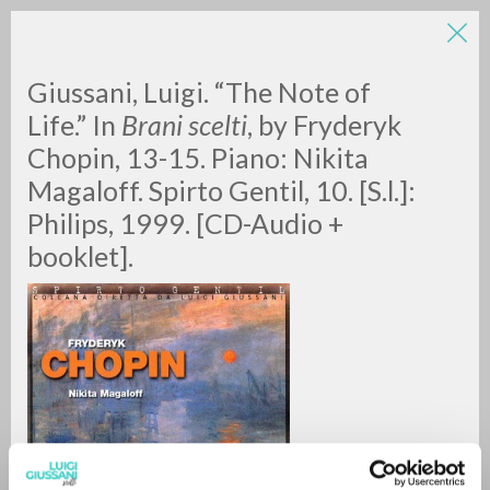
Giussani, Luigi. “The Note of
Life.”
In
Brani scelti
, by Fryderyk
Chopin, 13-15. Piano: Nikita
Magaloff. Spirto Gentil, 10. [S.l.]:
Philips, 1999. [CD-Audio +
booklet].
ADVANCED SEARCH »
A
Z
0
RESULTS FOUND
MORE RESULTS