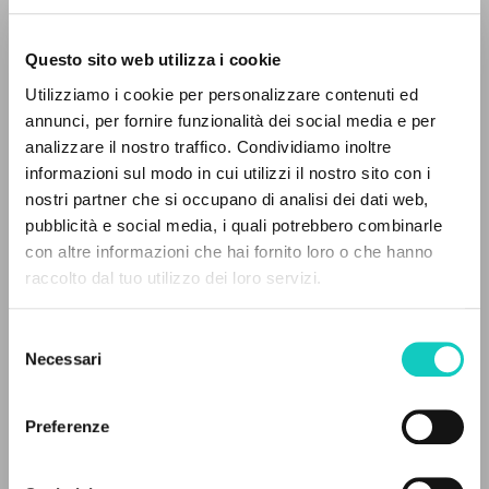
Questo sito web utilizza i cookie
Utilizziamo i cookie per personalizzare contenuti ed
Chopin Fryderyk
Composer
annunci, per fornire funzionalità dei social media e per
Giussani Luigi
Author
analizzare il nostro traffico. Condividiamo inoltre
informazioni sul modo in cui utilizzi il nostro sito con i
PHILIPS
nostri partner che si occupano di analisi dei dati web,
English
pubblicità e social media, i quali potrebbero combinarle
1999
THE PROJECT
con altre informazioni che hai fornito loro o che hanno
Pages: 3
raccolto dal tuo utilizzo dei loro servizi.
The portal collects and gives access to the
writings of Luigi Giussani: nearly 5,000
Selezione
bibliographic references, full texts in 5
LATEST UPDATE
Necessari
del
21/05/2025
languages, and dedicated thematic sections.
consenso
Preferenze
BROWSE
READ THE FULL TEXT OF THE AVAILABLE