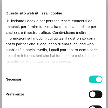
Questo sito web utilizza i cookie
ADVANCED SEARCH »
Utilizziamo i cookie per personalizzare contenuti ed
A
Farina Renato
Interview
Z
annunci, per fornire funzionalità dei social media e per
Giussani Luigi
Author
analizzare il nostro traffico. Condividiamo inoltre
0
RESULTS FOUND
informazioni sul modo in cui utilizzi il nostro sito con i
English
nostri partner che si occupano di analisi dei dati web,
30 Days
pubblicità e social media, i quali potrebbero combinarle
2002
con altre informazioni che hai fornito loro o che hanno
Pages: 6
raccolto dal tuo utilizzo dei loro servizi.
MORE RESULTS
Selezione
LATEST UPDATE
Necessari
del
27/02/2020
consenso
Preferenze
READ THE FULL TEXT OF THE AVAILABLE