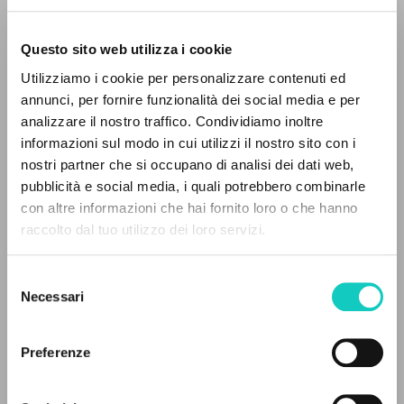
Questo sito web utilizza i cookie
Utilizziamo i cookie per personalizzare contenuti ed
annunci, per fornire funzionalità dei social media e per
analizzare il nostro traffico. Condividiamo inoltre
informazioni sul modo in cui utilizzi il nostro sito con i
nostri partner che si occupano di analisi dei dati web,
pubblicità e social media, i quali potrebbero combinarle
THE PROJECT
con altre informazioni che hai fornito loro o che hanno
Alberto Stefano
Author
raccolto dal tuo utilizzo dei loro servizi.
Danzi Gianni
Homily
The portal collects and gives access to the
Giussani Luigi
Author
writings of Luigi Giussani: nearly 5,000
Murphy Amanda
Proof-reader
Selezione
bibliographic references, full texts in 5
Necessari
Stafford James Francis
Homily
del
languages, and dedicated thematic sections.
consenso
Stevenson J. Patrick
Translator
Ventorino Francesco
Homily
Preferenze
BROWSE
Fraternità di Comunione e Liberazione