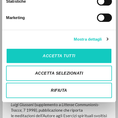
English
Statistiche
Advanced search »
1998
Il PerCorso
Pages: 80
Contact us
Marketing
Login
LATEST UPDATE
LANGUAGE
Mostra dettagli
16/01/2023
Italian
English
Spanish
ACCETTA TUTTI
FULL TEXT
NEWSLETTER
ACCETTA SELEZIONATI
EDITORIAL HISTORY
Get updates on new releases, events and
editorial projects.
Traduzione in lingua inglese di
Il miracolo del
RIFIUTA
cambiamento: Esercizi spirituali della Fraternità di
Comunione e Liberazione: Appunti dalle meditazioni di
Luigi Giussani
(supplemento a
Litterae Communionis-
Tracce,
7 1998), pubblicazione che riporta
Subscribe
le meditazioni dell’Autore agli Esercizi spirituali svoltisi