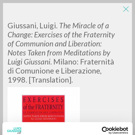
Giussani, Luigi.
The Miracle of a
Change: Exercises of the Fraternity
of Communion and Liberation:
Notes Taken from Meditations by
Luigi Giussani
.
Milano: Fraternità
di Comunione e Liberazione,
ADVANCED SEARCH »
1998. [Translation].
A
Z
0
RESULTS FOUND
MORE RESULTS