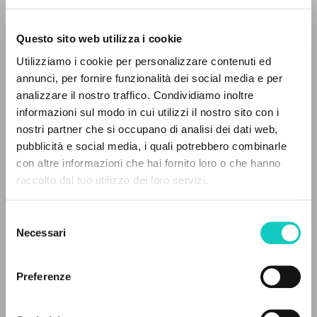
Questo sito web utilizza i cookie
Giussani Luigi
Author
Utilizziamo i cookie per personalizzare contenuti ed
annunci, per fornire funzionalità dei social media e per
English
analizzare il nostro traffico. Condividiamo inoltre
30 Days
2012
informazioni sul modo in cui utilizzi il nostro sito con i
Pages: 9
nostri partner che si occupano di analisi dei dati web,
pubblicità e social media, i quali potrebbero combinarle
con altre informazioni che hai fornito loro o che hanno
raccolto dal tuo utilizzo dei loro servizi.
LATEST UPDATE
ADVANCED SEARCH »
24/01/2024
Selezione
A
Z
Necessari
del
consenso
0
RESULTS FOUND
READ THE FULL TEXT OF THE AVAILABLE
Preferenze
EDITION