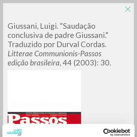
Giussani, Luigi. “Saudação
conclusiva de padre Giussani.”
Traduzido por Durval Cordas.
Litterae Communionis-Passos
edição brasileira
, 44 (2003): 30.
ADVANCED SEARCH »
A
Z
0
RESULTS FOUND
MORE RESULTS