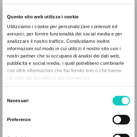
Questo sito web utilizza i cookie
Utilizziamo i cookie per personalizzare contenuti ed
annunci, per fornire funzionalità dei social media e per
analizzare il nostro traffico. Condividiamo inoltre
informazioni sul modo in cui utilizzi il nostro sito con i
Cordas Durval
Translator
nostri partner che si occupano di analisi dei dati web,
Giussani Luigi
Author
pubblicità e social media, i quali potrebbero combinarle
THE PROJECT
con altre informazioni che hai fornito loro o che hanno
Portoghese BR
raccolto dal tuo utilizzo dei loro servizi.
Litterae Communionis-Passos edição brasileira
The portal collects and gives access to the
2003
writings of Luigi Giussani: nearly 5,000
Pages: 1
Selezione
bibliographic references, full texts in 5
Necessari
del
languages, and dedicated thematic sections.
consenso
Preferenze
LATEST UPDATE
16/07/2024
BROWSE