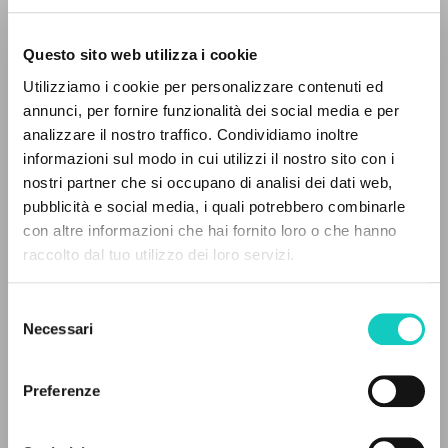
Questo sito web utilizza i cookie
ADVANCED SEARCH »
Utilizziamo i cookie per personalizzare contenuti ed
A
Z
annunci, per fornire funzionalità dei social media e per
analizzare il nostro traffico. Condividiamo inoltre
0
RESULTS FOUND
informazioni sul modo in cui utilizzi il nostro sito con i
nostri partner che si occupano di analisi dei dati web,
pubblicità e social media, i quali potrebbero combinarle
Gagliotti B.
Curator
con altre informazioni che hai fornito loro o che hanno
Giussani Luigi
Author
raccolto dal tuo utilizzo dei loro servizi.
MORE RESULTS
Murphy Amanda
Curator
Vath Chris
Curator
Selezione
Necessari
del
Cooperativa Editoriale Nuovo Mondo
consenso
English
2009
Preferenze
Pages: 1