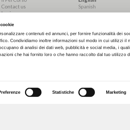
MORE RESULTS
 cookie
rsonalizzare contenuti ed annunci, per fornire funzionalità dei so
ffico. Condividiamo inoltre informazioni sul modo in cui utilizzi il 
 occupano di analisi dei dati web, pubblicità e social media, i qual
azioni che hai fornito loro o che hanno raccolto dal tuo utilizzo d
Preferenze
Statistiche
Marketing
BROWSE
LANGUAGE
Advanced search »
Italian
Il PerCorso
English
Contact us
Spanish