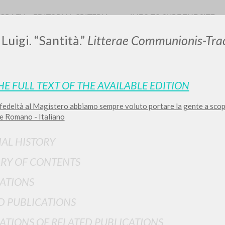
OGRAFY
EDITORIAL CRITERIA
INFO TO SURF THE SITE
Luigi. “Santità.”
Litterae Communionis-Tra
HE FULL TEXT OF THE AVAILABLE EDITION
LUIGI
fedeltà al Magistero abbiamo sempre voluto portare la gente a scop
e Romano - Italiano
SSANI
IAL HISTORY
scritti
RY OF CONTENTS
ATIONS
D PUBLICATIONS
ATIONS OF RELATED PUBLICATIONS