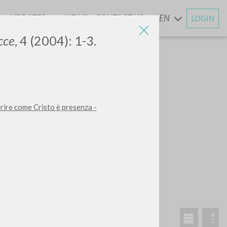
UPDATES
NEWS
CONTACT US
EN
LOGIN
AND
cce
, 4 (2004): 1-3.
rire come Cristo è presenza -