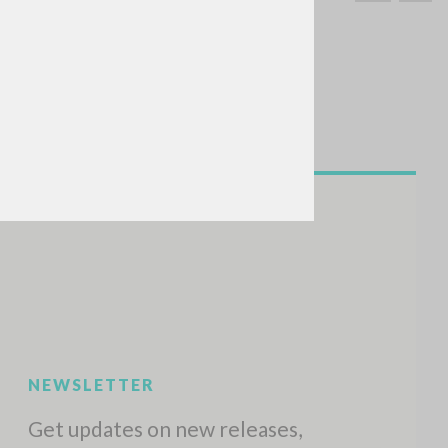
SEARCH
Exact phrase
CH »
RECENT ACTIVITIES
A
Z