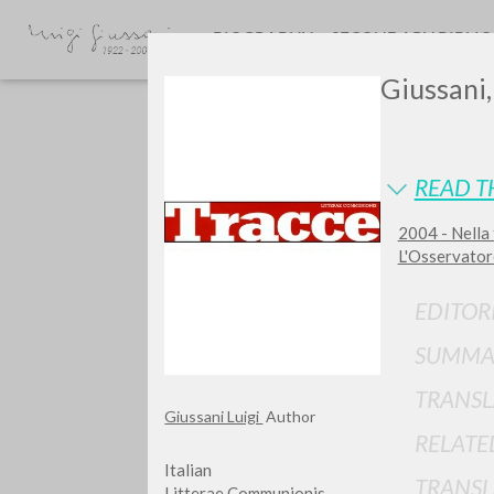
BIOGRAPHY
SECONDARY BIBLI
Giussani, 
READ T
2004 - Nella 
L'Osservator
GIU
EDITOR
SUMMA
TRANSL
Giussani Luigi
Author
RELATE
Italian
TRANSL
Litterae Communionis-