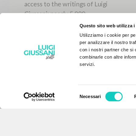
Questo sito web utilizza i
Utilizziamo i cookie per pe
per analizzare il nostro tra
con i nostri partner che si
combinarle con altre inform
servizi.
Selezione
Necessari
del
THE PROJECT
consenso
The portal collects and gives
access to the writings of Luigi
Giussani: nearly 5,000