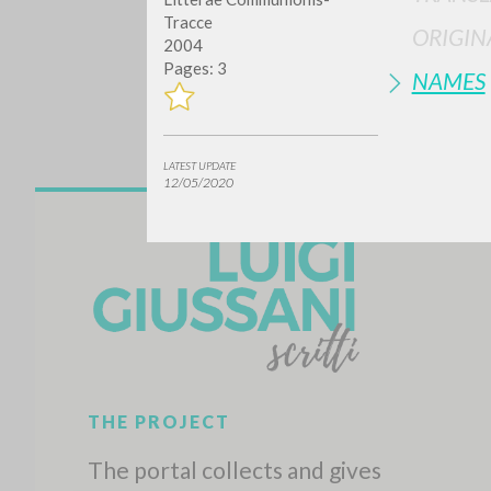
Tracce
ORIGIN
2004
Pages: 3
NAMES
LATEST UPDATE
12/05/2020
Do y
TYPE OF WORK