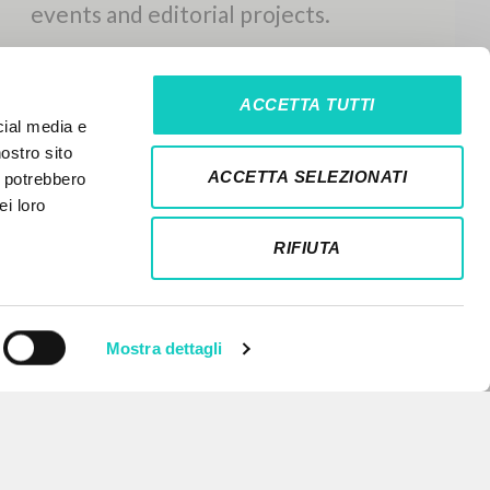
ACCETTA TUTTI
cial media e
nostro sito
ACCETTA SELEZIONATI
i potrebbero
ei loro
RIFIUTA
Mostra dettagli
NEWSLETTER
Get updates on new releases,
events and editorial projects.