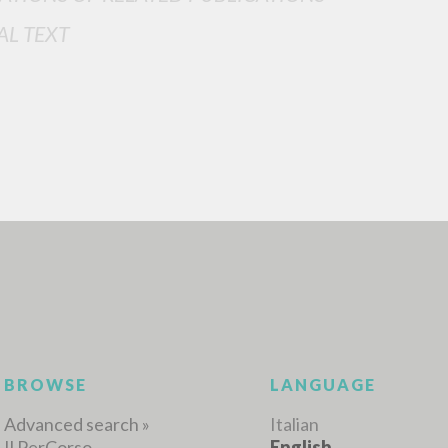
AL TEXT
ADVANCED SEAR
ou want even more precise results? Use the
0
RESULTS FOUND
View details by type
LANGUAGE
AUTHOR
YEAR