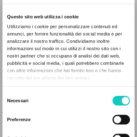
Questo sito web utilizza i cookie
Utilizziamo i cookie per personalizzare contenuti ed
annunci, per fornire funzionalità dei social media e per
THE PROJECT
analizzare il nostro traffico. Condividiamo inoltre
Giussani Luigi
Author
informazioni sul modo in cui utilizzi il nostro sito con i
The portal collects and gives access to the
nostri partner che si occupano di analisi dei dati web,
Spanish
writings of Luigi Giussani: nearly 5,000
pubblicità e social media, i quali potrebbero combinarle
Litterae Communionis-Huellas
bibliographic references, full texts in 5
con altre informazioni che hai fornito loro o che hanno
2001
languages, and dedicated thematic sections.
Pages: 8
raccolto dal tuo utilizzo dei loro servizi.
Selezione
BROWSE
Necessari
del
LATEST UPDATE
consenso
14/12/2020
Advanced search »
Il PerCorso
Preferenze
Contact us
Login