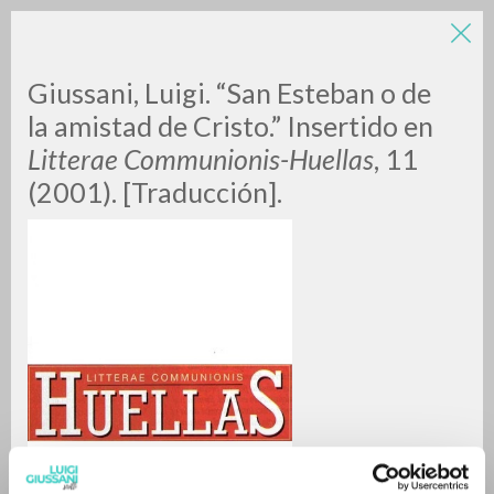
Giussani, Luigi. “San Esteban o de
la amistad de Cristo.” Insertido en
Litterae Communionis-Huellas
, 11
(2001). [Traducción].
A
Z
0
RESULTS FOUND
MORE RESULTS