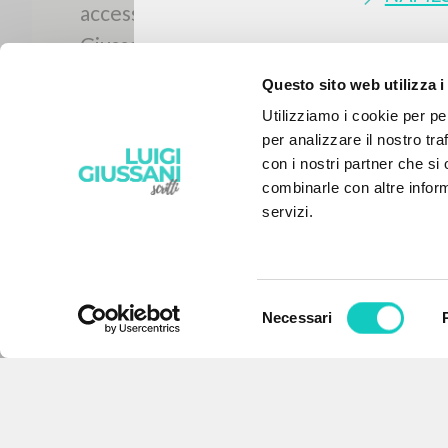
Questo sito web utilizza i
Utilizziamo i cookie per pe
per analizzare il nostro tra
con i nostri partner che si
combinarle con altre inform
servizi.
Selezione
Necessari
del
THE PROJECT
consenso
The portal collects and gives
access to the writings of Luigi
Giussani: nearly 5,000