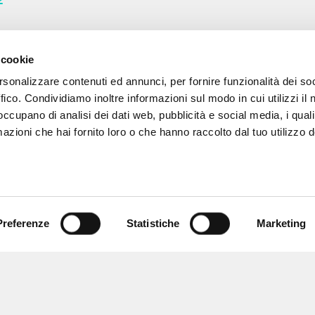
MORE RESULTS
 cookie
rsonalizzare contenuti ed annunci, per fornire funzionalità dei so
ffico. Condividiamo inoltre informazioni sul modo in cui utilizzi il 
 occupano di analisi dei dati web, pubblicità e social media, i qual
azioni che hai fornito loro o che hanno raccolto dal tuo utilizzo d
Preferenze
Statistiche
Marketing
BROWSE
LANGUAGE
Advanced search »
Italian
Il PerCorso
English
Contact us
Spanish