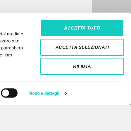
ACCETTA TUTTI
cial media e
nostro sito
ACCETTA SELEZIONATI
i potrebbero
ei loro
RIFIUTA
Mostra dettagli
NEWSLETTER
Get updates on new releases,
events and editorial projects.