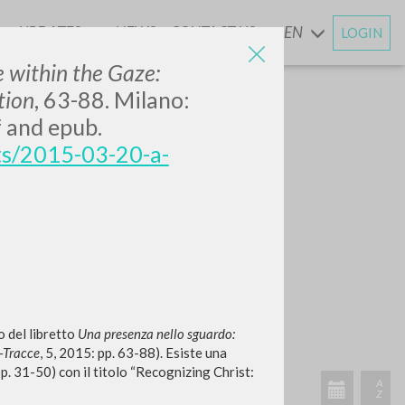
UPDATES
NEWS
CONTACT US
EN
LOGIN
AND
 within the Gaze:
tion
, 63-88. Milano:
 and epub.
ets/2015-03-20-a-
o del libretto
Una presenza nello sguardo:
-Tracce
, 5, 2015: pp. 63-88). Esiste una
p. 31-50) con il titolo “Recognizing Christ: