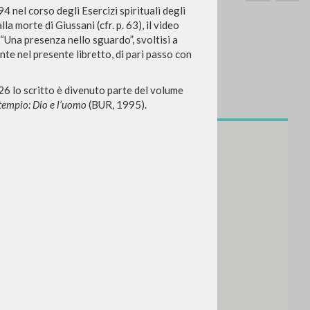
4 nel corso degli Esercizi spirituali degli
a morte di Giussani (cfr. p. 63), il video
 “Una presenza nello sguardo”, svoltisi a
nte nel presente libretto, di pari passo con
026 lo scritto è divenuto parte del volume
SEARCH
 tempio: Dio e l’uomo
Exact phrase
(BUR, 1995).
CH »
RECENT ACTIVITIES
A
Z