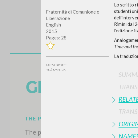
Lo scritto r
studenti uni
Fraternità di Comunione e
dell’interve
Liberazione
Rimini dal 2
English
l’edizione i
2015
Pages: 28
Analogamente
Time and th
La traduzion
Do y
LATEST UPDATE
10/02/2026
SUMMA
TRANS
RELAT
TYPE OF WORK
TRANS
ORIGI
NAME