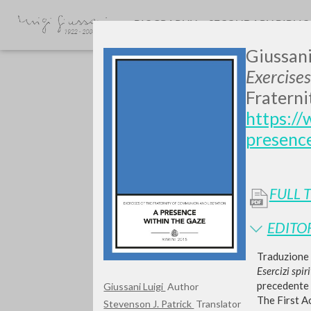
BIOGRAPHY
SECONDARY BIBLI
Giussani
Exercise
Fraterni
https://
presenc
GIU
FULL 
EDITO
Traduzione i
Esercizi spi
precedente t
Giussani Luigi
Author
The First A
Stevenson J. Patrick
Translator