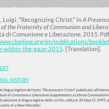
OGRAFY
EDITORIAL CRITERIA
INFO TO SURF THE SITE
, Luigi. “Recognizing Christ.” In
A Presence
s of the Fraternity of Communion and Libera
tà di Comunione e Liberazione, 2015. Pdf
www.clonline.org/en/publications/bookl
LUIGI
e-within-the-gaze-2015
. [Translation].
SSANI
TEXT
scritti
RIAL HISTORY
n lingua inglese del testo “Riconoscere Cristo” pubblicato all’intern
rituali di Comunione e Liberazione
(supplemento a
Litterae Communionis
raduzione in lingua inglese dello scritto, edita in
30 Days
(3, 1995: p
ccents of a New Morality”.