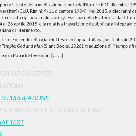
iporta il testo della meditazione tenuta dall’Autore il 10 dicembre 199
versitari (CLU. Rimini, 9-11 dicembre 1994). Nel 2015, a dieci anni dall
nto è stato riprodotto durante gli Esercizi della Fraternità dal titolo
4 al 26 aprile 2015, e la relativa trascrizione è pubblicata integralme
taliana di riferimento.
 alle vicende editoriali del testo in lingua italiana, nel febbraio 2
e Temple: God and Man
(Slant Books, 2026), traduzione di
Il tempo e il
e è di Patrick Stevenson. [C. C.]
ADVANCED SEAR
ou want even more precise results? Use the
RY OF CONTENTS
0
RESULTS FOUND
LATIONS
View details by type
ED PUBLICATIONS
LANGUAGE
AUTHOR
YEAR
LATIONS OF RELATED PUBLICATIONS
NAL TEXT
S