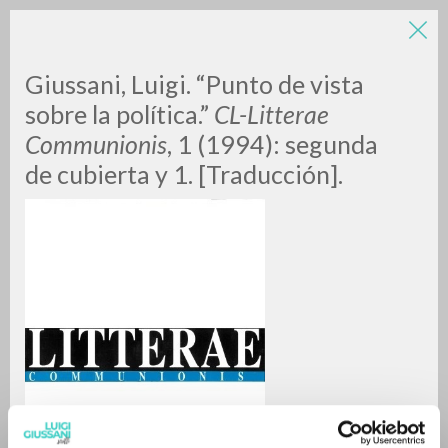
Giussani, Luigi. “Punto de vista
sobre la política.”
CL-Litterae
Communionis
, 1 (1994): segunda
de cubierta y 1. [Traducción].
ADVANCED SEARCH »
A
Z
0
RESULTS FOUND
MORE RESULTS