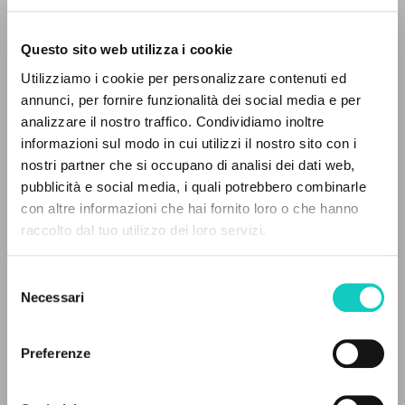
Questo sito web utilizza i cookie
Utilizziamo i cookie per personalizzare contenuti ed
annunci, per fornire funzionalità dei social media e per
analizzare il nostro traffico. Condividiamo inoltre
Giussani Luigi
Author
informazioni sul modo in cui utilizzi il nostro sito con i
nostri partner che si occupano di analisi dei dati web,
Spanish
pubblicità e social media, i quali potrebbero combinarle
CL-Litterae Communionis
THE PROJECT
con altre informazioni che hai fornito loro o che hanno
1994
Pages: 2
raccolto dal tuo utilizzo dei loro servizi.
The portal collects and gives access to the
writings of Luigi Giussani: nearly 5,000
Selezione
bibliographic references, full texts in 5
Necessari
del
LATEST UPDATE
languages, and dedicated thematic sections.
consenso
09/09/2020
Preferenze
BROWSE