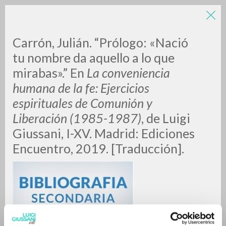
Carrón, Julián. “Prólogo: «Nació
tu nombre da aquello a lo que
mirabas».” En
La conveniencia
humana de la fe: Ejercicios
espirituales de Comunión y
Liberación (1985-1987)
, de Luigi
ADVANCED SEARCH »
Giussani, I-XV. Madrid: Ediciones
A
Z
Encuentro, 2019. [Traducción].
0
RESULTS FOUND
MORE RESULTS