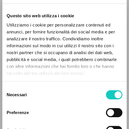
Questo sito web utilizza i cookie
Utilizziamo i cookie per personalizzare contenuti ed
annunci, per fornire funzionalità dei social media e per
analizzare il nostro traffico. Condividiamo inoltre
informazioni sul modo in cui utilizzi il nostro sito con i
nostri partner che si occupano di analisi dei dati web,
pubblicità e social media, i quali potrebbero combinarle
THE PROJECT
con altre informazioni che hai fornito loro o che hanno
Carrón Julián
Author
raccolto dal tuo utilizzo dei loro servizi.
The portal collects and gives access to the
Giussani Luigi
Author
writings of Luigi Giussani: nearly 5,000
Selezione
bibliographic references, full texts in 5
Ediciones Encuentro
Necessari
del
Spanish
languages, and dedicated thematic sections.
consenso
2019
Pages: 15
Preferenze
BROWSE