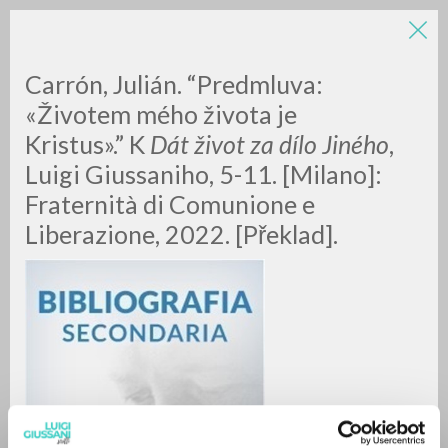
LUIGI
Carrón, Julián. “Predmluva:
«Životem mého života je
Kristus».” K
Dát život za dílo Jiného
,
GIUSSANI
Luigi Giussaniho, 5-11. [Milano]:
Fraternità di Comunione e
scritti
Liberazione, 2022. [Překlad].