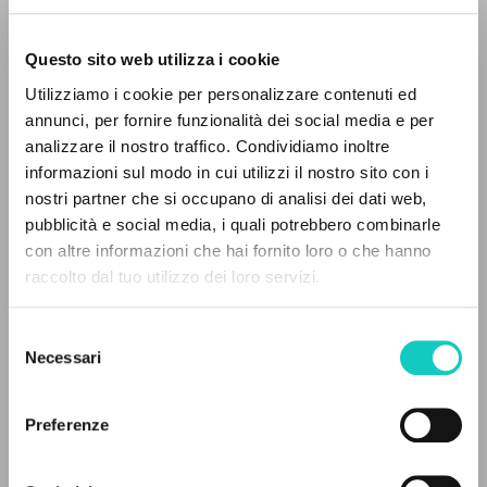
Questo sito web utilizza i cookie
ADVANCED SEARCH »
Utilizziamo i cookie per personalizzare contenuti ed
A
Z
annunci, per fornire funzionalità dei social media e per
analizzare il nostro traffico. Condividiamo inoltre
0
RESULTS FOUND
informazioni sul modo in cui utilizzi il nostro sito con i
nostri partner che si occupano di analisi dei dati web,
Carrón Julián
Author
pubblicità e social media, i quali potrebbero combinarle
Giussani Luigi
Author
con altre informazioni che hai fornito loro o che hanno
raccolto dal tuo utilizzo dei loro servizi.
MORE RESULTS
Fraternità di Comunione e Liberazione
Czech
2022
Selezione
Pages: 9
Necessari
del
consenso
Preferenze
LATEST UPDATE
16/12/2024