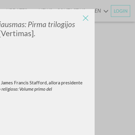
UPDATES
NEWS
CONTACT US
EN
LOGIN
AND
 jausmas: Pirma trilogijos
 [Vertimas].
 James Francis Stafford, allora presidente
o religioso: Volume primo del