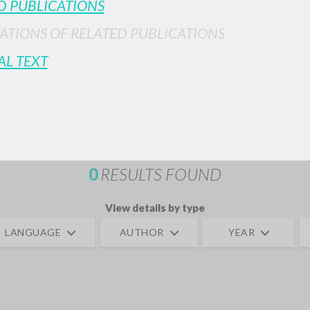
D PUBLICATIONS
ATIONS OF RELATED PUBLICATIONS
AL TEXT
ADVANCED SEAR
ou want even more precise results? Use the
0
RESULTS FOUND
View details by type
LANGUAGE
AUTHOR
YEAR