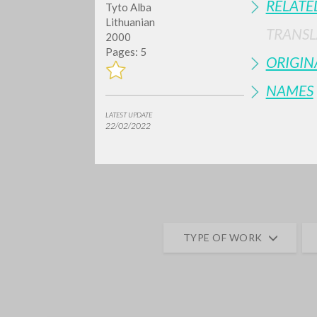
RELATE
Tyto Alba
Lithuanian
TRANSL
2000
Pages: 5
ORIGIN
NAMES
LATEST UPDATE
22/02/2022
Do y
TYPE OF WORK