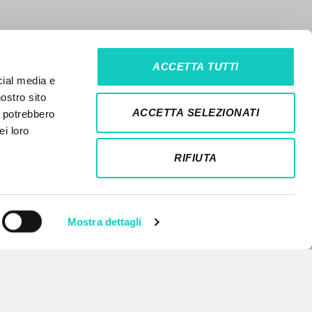
ACCETTA TUTTI
cial media e
nostro sito
ACCETTA SELEZIONATI
i potrebbero
ei loro
RIFIUTA
Mostra dettagli
NEWSLETTER
Get updates on new releases,
events and editorial projects.