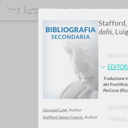
BIOGRAPHY
SECONDARY BIBLI
Stafford,
dalis
, Lui
READ TH
EDITOR
GIU
Traduzione in
del Pontificio
PerCorso
(Rizz
SUMMA
Giussani Luigi
Author
Stafford James Francis
Author
TRANSL