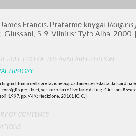
OGRAFY
EDITORIAL CRITERIA
INFO TO SURF THE SITE
 James Francis. Pratarmė knygai
Religinis
gi Giussani, 5-9. Vilnius: Tyto Alba, 2000.
LUIGI
E FULL TEXT OF THE AVAILABLE EDITION
IAL HISTORY
SSANI
 lingua lituana della prefazione appositamente redatta dal cardinale
 consiglio per i laici, per introdurre il volume di Luigi Giussani
Il sens
scritti
oli, 1997, pp. V-IX; riedizione, 2010). [C. C.]
RY OF CONTENTS
ATIONS