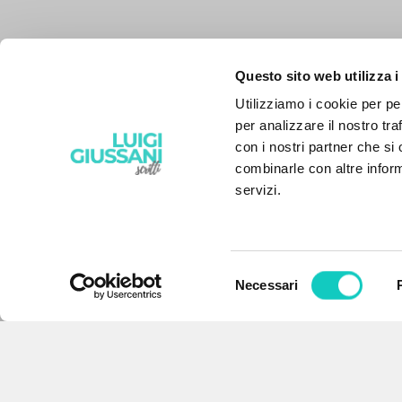
Questo sito web utilizza i
Utilizziamo i cookie per pe
per analizzare il nostro tra
con i nostri partner che si
combinarle con altre inform
servizi.
Selezione
Necessari
del
THE PROJECT
consenso
The portal collects and gives
access to the writings of Luigi
Giussani: nearly 5,000