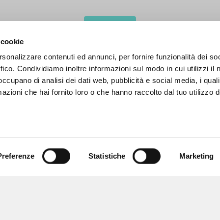
MORE RESULTS
 cookie
rsonalizzare contenuti ed annunci, per fornire funzionalità dei so
ffico. Condividiamo inoltre informazioni sul modo in cui utilizzi il 
 occupano di analisi dei dati web, pubblicità e social media, i qual
azioni che hai fornito loro o che hanno raccolto dal tuo utilizzo d
Preferenze
Statistiche
Marketing
BROWSE
LANGUAGE
Advanced search »
Italian
Il PerCorso
English
Contact us
Spanish