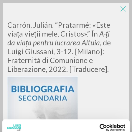
LUIGI
Carrón, Julián. “Pratarmé: «Este
viața vieții mele, Cristos».” În
A-ți
da viața pentru lucrarea Altuia
, de
GIUSSANI
Luigi Giussani, 3-12. [Milano]:
Fraternità di Comunione e
scritti
Liberazione, 2022. [Traducere].