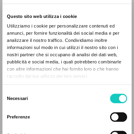
Questo sito web utilizza i cookie
ADVANCED SEARCH »
Utilizziamo i cookie per personalizzare contenuti ed
A
Z
annunci, per fornire funzionalità dei social media e per
analizzare il nostro traffico. Condividiamo inoltre
0
RESULTS FOUND
informazioni sul modo in cui utilizzi il nostro sito con i
nostri partner che si occupano di analisi dei dati web,
Carrón Julián
Author
pubblicità e social media, i quali potrebbero combinarle
Giussani Luigi
Author
con altre informazioni che hai fornito loro o che hanno
raccolto dal tuo utilizzo dei loro servizi.
MORE RESULTS
Fraternità di Comunione e Liberazione
Romanian
2022
Selezione
Pages: 10
Necessari
del
consenso
Preferenze
LATEST UPDATE
13/12/2024