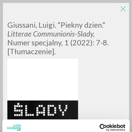
Giussani, Luigi. “Piekny dzien.”
Litterae Communionis-Slady,
Numer specjalny, 1 (2022): 7-8.
[Tłumaczenie].
ADVANCED SEARCH »
A
Z
0
RESULTS FOUND
MORE RESULTS