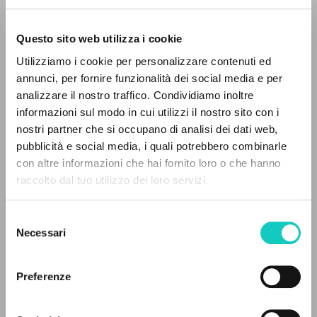
Questo sito web utilizza i cookie
Utilizziamo i cookie per personalizzare contenuti ed
annunci, per fornire funzionalità dei social media e per
analizzare il nostro traffico. Condividiamo inoltre
Giussani Luigi
Author
informazioni sul modo in cui utilizzi il nostro sito con i
nostri partner che si occupano di analisi dei dati web,
Polish
pubblicità e social media, i quali potrebbero combinarle
Litterae Communionis-Slady
THE PROJECT
con altre informazioni che hai fornito loro o che hanno
2022
Pages: 2
raccolto dal tuo utilizzo dei loro servizi.
The portal collects and gives access to the
writings of Luigi Giussani: nearly 5,000
Selezione
bibliographic references, full texts in 5
Necessari
del
LATEST UPDATE
languages, and dedicated thematic sections.
consenso
25/03/2024
Preferenze
BROWSE