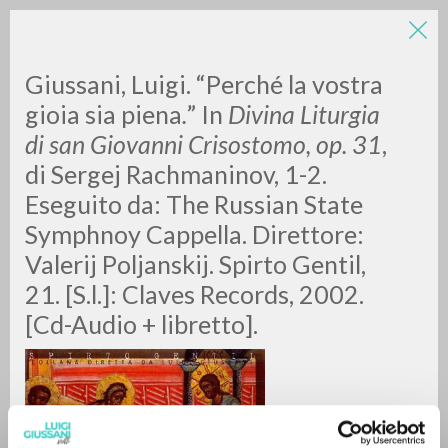
Giussani, Luigi. “Perché la vostra
gioia sia piena
.
” In
Divina Liturgia
di san Giovanni Crisostomo, op. 31
,
di Sergej Rachmaninov, 1-2.
Eseguito da: The Russian State
Symphnoy Cappella. Direttore:
ADVANCED SEARCH »
Valerij Poljanskij. Spirto Gentil,
A
Z
21. [S.l.]: Claves Records, 2002.
[Cd-Audio + libretto].
0
RESULTS FOUND
MORE RESULTS