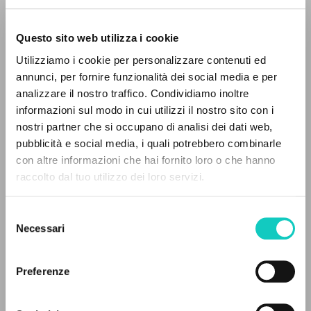
Questo sito web utilizza i cookie
Utilizziamo i cookie per personalizzare contenuti ed
annunci, per fornire funzionalità dei social media e per
analizzare il nostro traffico. Condividiamo inoltre
informazioni sul modo in cui utilizzi il nostro sito con i
Giussani Luigi
Author
nostri partner che si occupano di analisi dei dati web,
Rachmaninov Sergej
Composer
pubblicità e social media, i quali potrebbero combinarle
THE PROJECT
con altre informazioni che hai fornito loro o che hanno
Claves Records
raccolto dal tuo utilizzo dei loro servizi.
The portal collects and gives access to the
Italian
writings of Luigi Giussani: nearly 5,000
2002
Selezione
Pages: 2
bibliographic references, full texts in 5
Necessari
del
languages, and dedicated thematic sections.
consenso
Preferenze
LATEST UPDATE
BROWSE
28/05/2025