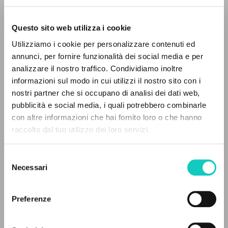
Questo sito web utilizza i cookie
Utilizziamo i cookie per personalizzare contenuti ed
annunci, per fornire funzionalità dei social media e per
THE PROJECT
analizzare il nostro traffico. Condividiamo inoltre
Giussani Luigi
Author
informazioni sul modo in cui utilizzi il nostro sito con i
The portal collects and gives access to the
nostri partner che si occupano di analisi dei dati web,
Spanish
writings of Luigi Giussani: nearly 5,000
pubblicità e social media, i quali potrebbero combinarle
Litterae Communionis-Huellas
bibliographic references, full texts in 5
con altre informazioni che hai fornito loro o che hanno
1999
languages, and dedicated thematic sections.
Pages: 4
raccolto dal tuo utilizzo dei loro servizi.
Selezione
BROWSE
Necessari
del
LATEST UPDATE
consenso
17/12/2020
Advanced search »
Il PerCorso
Preferenze
Contact us
Login