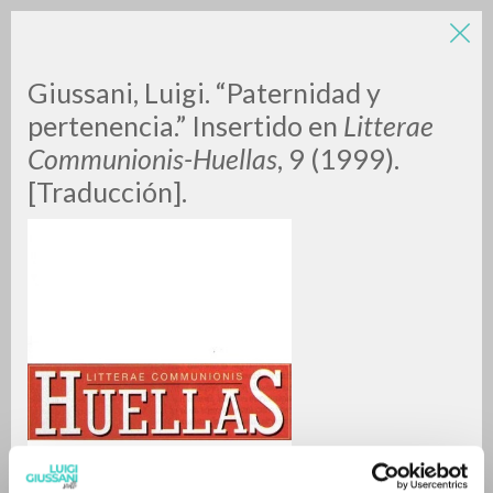
Giussani, Luigi. “Paternidad y
pertenencia.” Insertido en
Litterae
Communionis-Huellas
, 9 (1999).
[Traducción].
A
Z
0
RESULTS FOUND
MORE RESULTS