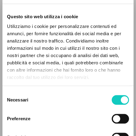
Questo sito web utilizza i cookie
ADVANCED SEARCH »
Utilizziamo i cookie per personalizzare contenuti ed
A
Z
annunci, per fornire funzionalità dei social media e per
analizzare il nostro traffico. Condividiamo inoltre
0
RESULTS FOUND
informazioni sul modo in cui utilizzi il nostro sito con i
nostri partner che si occupano di analisi dei dati web,
pubblicità e social media, i quali potrebbero combinarle
con altre informazioni che hai fornito loro o che hanno
Camisasca Massimo
Preface
raccolto dal tuo utilizzo dei loro servizi.
MORE RESULTS
Giussani Luigi
Author
Selezione
Fraternità San Carlo
Necessari
del
Italian
Fraternità e Missione
consenso
2025
Preferenze
Pages: 44