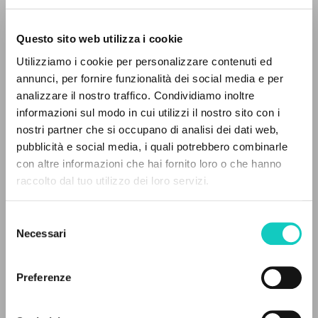
Questo sito web utilizza i cookie
ADVANCED SEARCH »
Utilizziamo i cookie per personalizzare contenuti ed
A
Z
annunci, per fornire funzionalità dei social media e per
Giussani Luigi
Author
analizzare il nostro traffico. Condividiamo inoltre
0
RESULTS FOUND
informazioni sul modo in cui utilizzi il nostro sito con i
Italian
nostri partner che si occupano di analisi dei dati web,
Litterae Communionis-Tracce
pubblicità e social media, i quali potrebbero combinarle
2000
con altre informazioni che hai fornito loro o che hanno
Pages: 4
raccolto dal tuo utilizzo dei loro servizi.
MORE RESULTS
Selezione
LATEST UPDATE
Necessari
del
07/06/2018
consenso
Preferenze
FULL TEXT