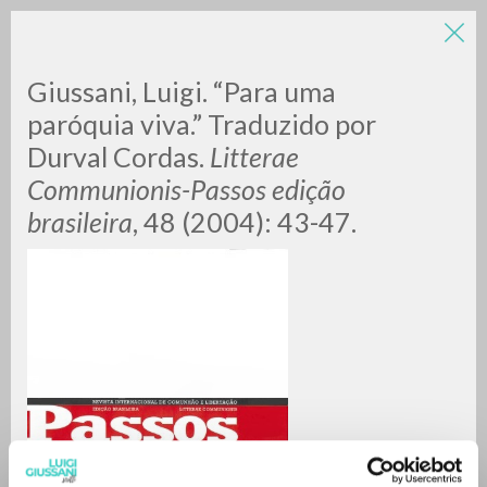
Giussani, Luigi. “Para uma
paróquia viva.” Traduzido por
Durval Cordas.
Litterae
Communionis-Passos edição
brasileira
, 48 (2004): 43-47.
ADVANCED SEARCH »
A
Z
0
RESULTS FOUND
MORE RESULTS