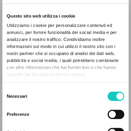
Questo sito web utilizza i cookie
Utilizziamo i cookie per personalizzare contenuti ed
annunci, per fornire funzionalità dei social media e per
analizzare il nostro traffico. Condividiamo inoltre
informazioni sul modo in cui utilizzi il nostro sito con i
Cordas Durval
Translator
nostri partner che si occupano di analisi dei dati web,
Giussani Luigi
Author
pubblicità e social media, i quali potrebbero combinarle
THE PROJECT
con altre informazioni che hai fornito loro o che hanno
Portoghese BR
raccolto dal tuo utilizzo dei loro servizi.
Litterae Communionis-Passos edição brasileira
The portal collects and gives access to the
2004
writings of Luigi Giussani: nearly 5,000
Pages: 5
Selezione
bibliographic references, full texts in 5
Necessari
del
languages, and dedicated thematic sections.
consenso
Preferenze
LATEST UPDATE
17/07/2024
BROWSE