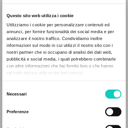
Questo sito web utilizza i cookie
ADVANCED SEARCH »
Utilizziamo i cookie per personalizzare contenuti ed
A
Z
annunci, per fornire funzionalità dei social media e per
analizzare il nostro traffico. Condividiamo inoltre
0
RESULTS FOUND
informazioni sul modo in cui utilizzi il nostro sito con i
Colognesi Pigi
Interview
nostri partner che si occupano di analisi dei dati web,
Giussani Luigi
Author
pubblicità e social media, i quali potrebbero combinarle
con altre informazioni che hai fornito loro o che hanno
Portoghese BR
raccolto dal tuo utilizzo dei loro servizi.
MORE RESULTS
CL-Litterae Communionis
1992
Pages: 3
Selezione
Necessari
del
consenso
Preferenze
LATEST UPDATE
31/07/2024