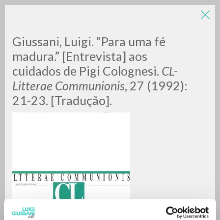
LUIGI
Giussani, Luigi. “Para uma fé
madura.” [Entrevista] aos
cuidados de Pigi Colognesi.
CL-
GIUSSANI
Litterae Communionis
, 27 (1992):
21-23. [Tradução].
scritti