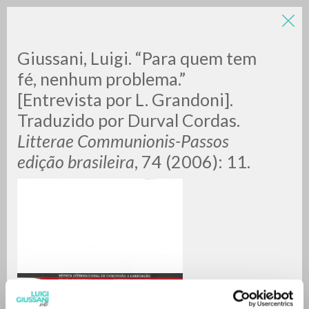
Giussani, Luigi. “Para quem tem
fé, nenhum problema.”
[Entrevista por L. Grandoni].
Traduzido por Durval Cordas.
Litterae Communionis-Passos
edição brasileira
, 74 (2006): 11.
ADVANCED SEARCH »
A
Z
0
RESULTS FOUND
MORE RESULTS