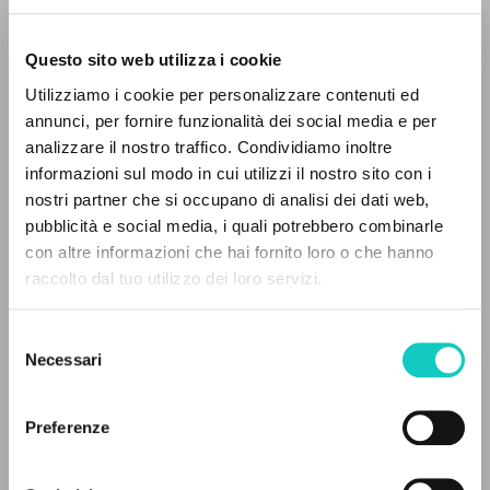
Questo sito web utilizza i cookie
Utilizziamo i cookie per personalizzare contenuti ed
annunci, per fornire funzionalità dei social media e per
analizzare il nostro traffico. Condividiamo inoltre
informazioni sul modo in cui utilizzi il nostro sito con i
nostri partner che si occupano di analisi dei dati web,
Cordas Durval
Translator
pubblicità e social media, i quali potrebbero combinarle
Giussani Luigi
Author
THE PROJECT
con altre informazioni che hai fornito loro o che hanno
Grandoni Luca
Interview
raccolto dal tuo utilizzo dei loro servizi.
The portal collects and gives access to the
writings of Luigi Giussani: nearly 5,000
Portoghese BR
Selezione
bibliographic references, full texts in 5
Litterae Communionis-Passos edição brasileira
Necessari
del
2006
languages, and dedicated thematic sections.
consenso
Pages: 1
Preferenze
BROWSE