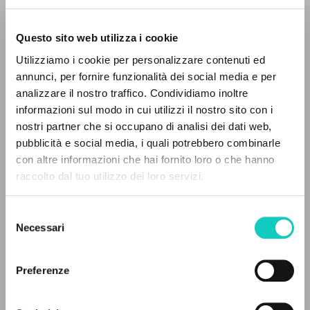
Questo sito web utilizza i cookie
ADVANCED SEARCH »
Utilizziamo i cookie per personalizzare contenuti ed
A
Z
annunci, per fornire funzionalità dei social media e per
analizzare il nostro traffico. Condividiamo inoltre
0
RESULTS FOUND
informazioni sul modo in cui utilizzi il nostro sito con i
Giussani Luigi
Author
nostri partner che si occupano di analisi dei dati web,
pubblicità e social media, i quali potrebbero combinarle
Russian
con altre informazioni che hai fornito loro o che hanno
Litterae Communionis-Sled
raccolto dal tuo utilizzo dei loro servizi.
2003
MORE RESULTS
Pages: 1
Selezione
Necessari
del
consenso
LATEST UPDATE
09/04/2020
Preferenze