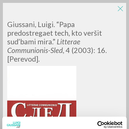
LUIGI
Giussani, Luigi. “Papa
predostregaet tech, kto veršit
sud’bami mira.”
Litterae
GIUSSANI
Communionis-Sled
, 4 (2003): 16.
[Perevod].
scritti