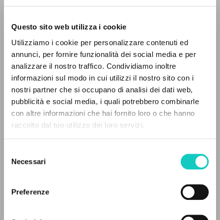
Questo sito web utilizza i cookie
Utilizziamo i cookie per personalizzare contenuti ed
annunci, per fornire funzionalità dei social media e per
THE PROJECT
analizzare il nostro traffico. Condividiamo inoltre
informazioni sul modo in cui utilizzi il nostro sito con i
The portal collects and gives access to the
Giussani Luigi
Author
nostri partner che si occupano di analisi dei dati web,
writings of Luigi Giussani: nearly 5,000
pubblicità e social media, i quali potrebbero combinarle
Polish
bibliographic references, full texts in 5
con altre informazioni che hai fornito loro o che hanno
CL-Komunia i Wyzwolenie Biuletyn
languages, and dedicated thematic sections.
raccolto dal tuo utilizzo dei loro servizi.
1993
Pages: 4
Selezione
BROWSE
Necessari
del
consenso
Advanced search »
LATEST UPDATE
Il PerCorso
17/06/2020
Preferenze
Contact us
Login