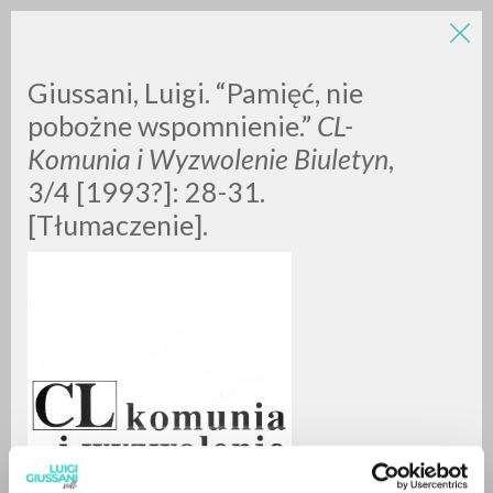
Giussani, Luigi. “Pamięć, nie
pobożne wspomnienie.”
CL-
Komunia i Wyzwolenie Biuletyn
,
3/4 [1993?]: 28-31.
A
Z
[Tłumaczenie].
0
RESULTS FOUND
MORE RESULTS