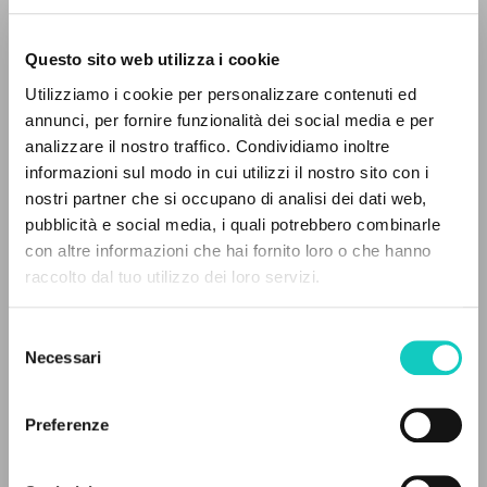
Questo sito web utilizza i cookie
Utilizziamo i cookie per personalizzare contenuti ed
annunci, per fornire funzionalità dei social media e per
analizzare il nostro traffico. Condividiamo inoltre
informazioni sul modo in cui utilizzi il nostro sito con i
nostri partner che si occupano di analisi dei dati web,
pubblicità e social media, i quali potrebbero combinarle
THE PROJECT
con altre informazioni che hai fornito loro o che hanno
raccolto dal tuo utilizzo dei loro servizi.
The portal collects and gives access to the
Giussani Luigi
Author
writings of Luigi Giussani: nearly 5,000
Selezione
bibliographic references, full texts in 5
Editora Companhia Ilimitada LTDA
Necessari
del
languages, and dedicated thematic sections.
Portoghese BR
consenso
1989
Pages: 3
Preferenze
BROWSE