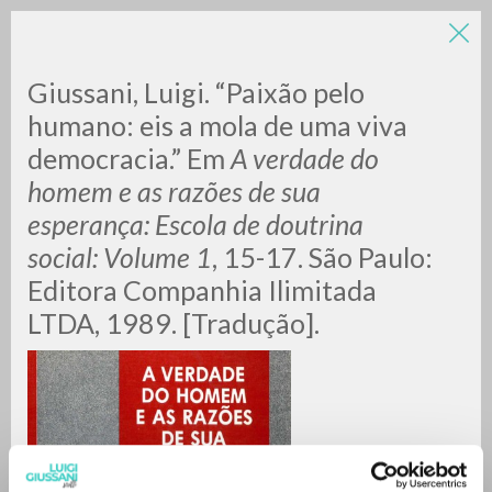
Giussani, Luigi. “Paixão pelo
humano: eis a mola de uma viva
democracia.” Em
A
verdade do
homem e as razões de sua
esperança: Escola de doutrina
social: Volume 1
,
15-17. São Paulo:
ADVANCED SEARCH »
Editora Companhia Ilimitada
A
Z
LTDA, 1989. [Tradução].
0
RESULTS FOUND
MORE RESULTS