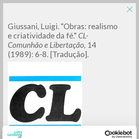
Giussani, Luigi. “Obras: realismo
e criatividade da fé.”
CL-
Comunhão e Libertação
, 14
(1989): 6-8. [Tradução].
A
Z
0
RESULTS FOUND
MORE RESULTS