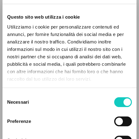
Questo sito web utilizza i cookie
Utilizziamo i cookie per personalizzare contenuti ed
annunci, per fornire funzionalità dei social media e per
THE PROJECT
analizzare il nostro traffico. Condividiamo inoltre
Giussani Luigi
Author
informazioni sul modo in cui utilizzi il nostro sito con i
The portal collects and gives access to the
nostri partner che si occupano di analisi dei dati web,
Portoghese BR
writings of Luigi Giussani: nearly 5,000
pubblicità e social media, i quali potrebbero combinarle
CL-Comunhão e Libertação
bibliographic references, full texts in 5
con altre informazioni che hai fornito loro o che hanno
1989
languages, and dedicated thematic sections.
Pages: 3
raccolto dal tuo utilizzo dei loro servizi.
Selezione
BROWSE
Necessari
del
LATEST UPDATE
consenso
26/09/2023
Advanced search »
Il PerCorso
Preferenze
Contact us
Login