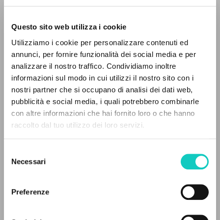
Questo sito web utilizza i cookie
ADVANCED SEARCH »
Utilizziamo i cookie per personalizzare contenuti ed
A
Z
annunci, per fornire funzionalità dei social media e per
Agnelo Geraldo Majella
Preface
analizzare il nostro traffico. Condividiamo inoltre
de Oliveira Paulo Afonso E.
Translator
0
RESULTS FOUND
informazioni sul modo in cui utilizzi il nostro sito con i
Drumond de Assis Margarida
Proof-reader
nostri partner che si occupano di analisi dei dati web,
Giussani Luigi
Author
pubblicità e social media, i quali potrebbero combinarle
Santana Alberto Isabella
Proof-reader
con altre informazioni che hai fornito loro o che hanno
raccolto dal tuo utilizzo dei loro servizi.
MORE RESULTS
Editora Universa
Portoghese BR
2009
Selezione
Pages: 236
Necessari
del
consenso
Preferenze
LATEST UPDATE
03/04/2024